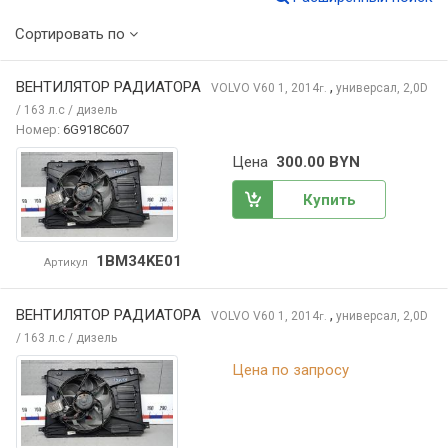
Сортировать по
ВЕНТИЛЯТОР РАДИАТОРА
,
VOLVO V60
1, 2014
универсал, 2,0D
г.
/ 163 л.с / дизель
Номер:
6G918C607
Цена
300.00 BYN
Купить
1BM34KE01
Артикул
ВЕНТИЛЯТОР РАДИАТОРА
,
VOLVO V60
1, 2014
универсал, 2,0D
г.
/ 163 л.с / дизель
Цена по запросу