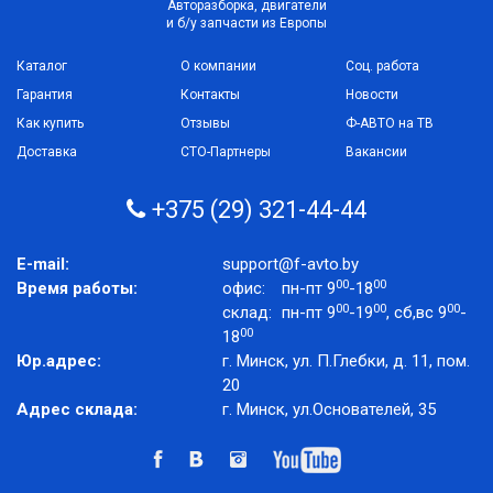
Авторазборка, двигатели
и б/у запчасти из Европы
Каталог
О компании
Соц. работа
Гарантия
Контакты
Новости
Как купить
Отзывы
Ф-АВТО на ТВ
Доставка
СТО-Партнеры
Вакансии
+375 (29) 321-44-44
E-mail:
support@f-avto.by
00
00
Время работы:
офис:
пн-пт 9
-18
00
00
00
склад:
пн-пт 9
-19
, сб,вс 9
-
00
18
Юр.адрес:
г. Минск, ул. П.Глебки, д. 11, пом.
20
Адрес склада:
г. Минск, ул.Основателей, 35