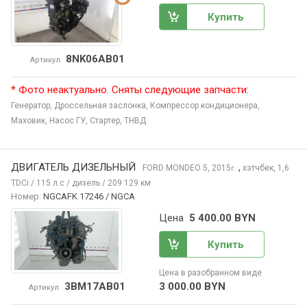
Купить
8NK06AB01
Артикул
* Фото неактуально. Сняты следующие запчасти:
Генератор,
Дроссельная заслонка,
Компрессор кондиционера,
Маховик,
Насос ГУ,
Стартер,
ТНВД
ДВИГАТЕЛЬ ДИЗЕЛЬНЫЙ
,
FORD MONDEO
5, 2015
хэтчбек, 1,6
г.
TDCi / 115 л.с / дизель / 209 129 км
Номер:
NGCAFK 17246 / NGCA
Цена
5 400.00 BYN
Купить
Цена в разобранном виде
3BM17AB01
3 000.00 BYN
Артикул