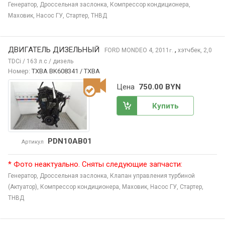
Генератор,
Дроссельная заслонка,
Компрессор кондиционера,
Маховик,
Насос ГУ,
Стартер,
ТНВД
ДВИГАТЕЛЬ ДИЗЕЛЬНЫЙ
,
FORD MONDEO
4, 2011
хэтчбек, 2,0
г.
TDCi / 163 л.с / дизель
Номер:
TXBA BK608341 / TXBA
Цена
750.00 BYN
Купить
PDN10AB01
Артикул
* Фото неактуально. Сняты следующие запчасти:
Генератор,
Дроссельная заслонка,
Клапан управления турбиной
(Актуатор),
Компрессор кондиционера,
Маховик,
Насос ГУ,
Стартер,
ТНВД