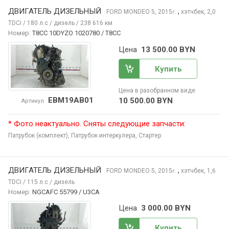
ДВИГАТЕЛЬ ДИЗЕЛЬНЫЙ
,
FORD MONDEO
5, 2015
хэтчбек, 2,0
г.
TDCi / 180 л.с / дизель / 238 616 км
Номер:
T8CC 10DYZO 1020780 / T8CC
Цена
13 500.00 BYN
Купить
Цена в разобранном виде
EBM19AB01
10 500.00 BYN
Артикул
* Фото неактуально. Сняты следующие запчасти:
Патрубок (комплект),
Патрубок интеркулера,
Стартер
ДВИГАТЕЛЬ ДИЗЕЛЬНЫЙ
,
FORD MONDEO
5, 2015
хэтчбек, 1,6
г.
TDCi / 115 л.с / дизель
Номер:
NGCAFC 55799 / U3CA
Цена
3 000.00 BYN
Купить