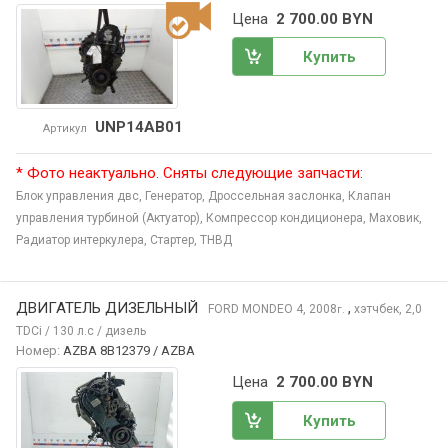
Цена
2 700.00 BYN
Купить
UNP14AB01
Артикул
* Фото неактуально. Сняты следующие запчасти:
Блок управления двс,
Генератор,
Дроссельная заслонка,
Клапан
управления турбиной (Актуатор),
Компрессор кондиционера,
Маховик,
Радиатор интеркулера,
Стартер,
ТНВД
ДВИГАТЕЛЬ ДИЗЕЛЬНЫЙ
,
FORD MONDEO
4, 2008
хэтчбек, 2,0
г.
TDCi / 130 л.с / дизель
Номер:
AZBA 8B12379 / AZBA
Цена
2 700.00 BYN
Купить