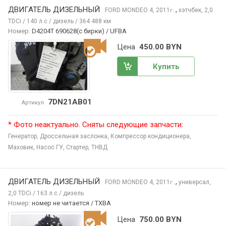
ДВИГАТЕЛЬ ДИЗЕЛЬНЫЙ
,
FORD MONDEO
4, 2011
хэтчбек, 2,0
г.
TDCi / 140 л.с / дизель / 364 488 км
Номер:
D4204T 690628(c бирки) / UFBA
Цена
450.00 BYN
Купить
7DN21AB01
Артикул
* Фото неактуально. Сняты следующие запчасти:
Генератор,
Дроссельная заслонка,
Компрессор кондиционера,
Маховик,
Насос ГУ,
Стартер,
ТНВД
ДВИГАТЕЛЬ ДИЗЕЛЬНЫЙ
,
FORD MONDEO
4, 2011
универсал,
г.
2,0 TDCi / 163 л.с / дизель
Номер:
номер не читается / TXBA
Цена
750.00 BYN