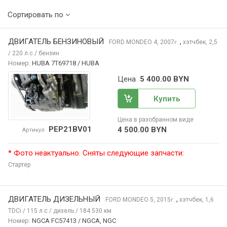
Сортировать по
ДВИГАТЕЛЬ БЕНЗИНОВЫЙ
,
FORD MONDEO
4, 2007
хэтчбек, 2,5
г.
/ 220 л.с / бензин
Номер:
HUBA 7T69718 / HUBA
Цена
5 400.00 BYN
Купить
Цена в разобранном виде
PEP21BV01
4 500.00 BYN
Артикул
* Фото неактуально. Сняты следующие запчасти:
Стартер
ДВИГАТЕЛЬ ДИЗЕЛЬНЫЙ
,
FORD MONDEO
5, 2015
хэтчбек, 1,6
г.
TDCi / 115 л.с / дизель / 184 530 км
Номер:
NGCA FC57413 / NGCA, NGC