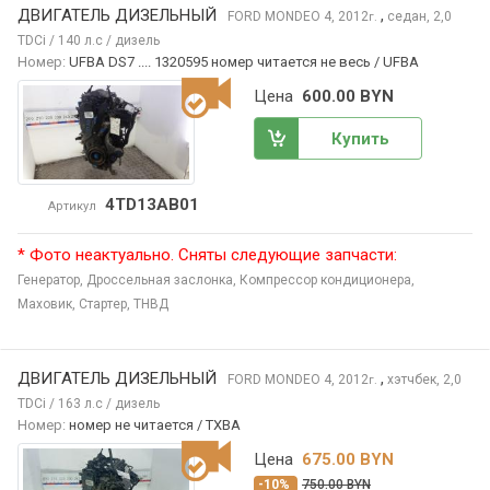
ДВИГАТЕЛЬ ДИЗЕЛЬНЫЙ
,
FORD MONDEO
4, 2012
седан, 2,0
г.
TDCi / 140 л.с / дизель
Номер:
UFBA DS7 .... 1320595 номер читается не весь / UFBA
Цена
600.00 BYN
Купить
4TD13AB01
Артикул
* Фото неактуально. Сняты следующие запчасти:
Генератор,
Дроссельная заслонка,
Компрессор кондиционера,
Маховик,
Стартер,
ТНВД
ДВИГАТЕЛЬ ДИЗЕЛЬНЫЙ
,
FORD MONDEO
4, 2012
хэтчбек, 2,0
г.
TDCi / 163 л.с / дизель
Номер:
номер не читается / TXBA
Цена
675.00 BYN
-10%
750.00 BYN