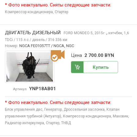
* Фото неактуально. Сняты следующие запчасти:
Компрессор кондиционера,
Стартер
ДВИГАТЕЛЬ ДИЗЕЛЬНЫЙ
,
FORD MONDEO
5, 2015
хэтчбек, 1,6
г.
TDCi / 115 л.с / дизель / 316 336 км
Номер:
NGCA FE01057TT / NGCA, NGC
Цена
2 700.00 BYN
Купить
YNP18AB01
Артикул
* Фото неактуально. Сняты следующие запчасти:
Блок управления двс,
Генератор,
Дроссельная заслонка,
Клапан
управления турбиной (Актуатор),
Компрессор кондиционера,
Маховик,
Радиатор интеркулера,
Стартер,
ТНВД