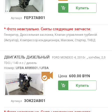
Купить
FEP37AB01
Артикул
* Фото неактуально. Сняты следующие запчасти:
Генератор,
Дроссельная заслонка,
Клапан управления турбиной
(Актуатор),
Компрессор кондиционера,
Маховик,
Стартер,
ТНВД
ДВИГАТЕЛЬ ДИЗЕЛЬНЫЙ
,
FORD MONDEO
4, 2010
хэтчбек, 2,0
г.
TDCi / 140 л.с / дизель
Номер:
UFBA AR89301 / UFBA
Цена
600.00 BYN
Купить
3OK22AB01
Артикул