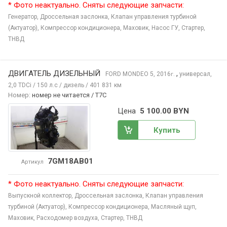
* Фото неактуально. Сняты следующие запчасти:
Генератор,
Дроссельная заслонка,
Клапан управления турбиной
(Актуатор),
Компрессор кондиционера,
Маховик,
Насос ГУ,
Стартер,
ТНВД
ДВИГАТЕЛЬ ДИЗЕЛЬНЫЙ
,
FORD MONDEO
5, 2016
универсал,
г.
2,0 TDCi / 150 л.с / дизель / 401 831 км
Номер:
номер не читается / T7C
Цена
5 100.00 BYN
Купить
7GM18AB01
Артикул
* Фото неактуально. Сняты следующие запчасти:
Выпускной коллектор,
Дроссельная заслонка,
Клапан управления
турбиной (Актуатор),
Компрессор кондиционера,
Масляный щуп,
Маховик,
Расходомер воздуха,
Стартер,
ТНВД