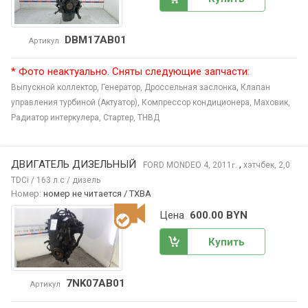
DBM17AB01
Артикул
* Фото неактуально. Сняты следующие запчасти:
Выпускной коллектор,
Генератор,
Дроссельная заслонка,
Клапан
управления турбиной (Актуатор),
Компрессор кондиционера,
Маховик,
Радиатор интеркулера,
Стартер,
ТНВД
ДВИГАТЕЛЬ ДИЗЕЛЬНЫЙ
,
FORD MONDEO
4, 2011
хэтчбек, 2,0
г.
TDCi / 163 л.с / дизель
Номер:
номер не читается / TXBA
Цена
600.00 BYN
Купить
7NK07AB01
Артикул