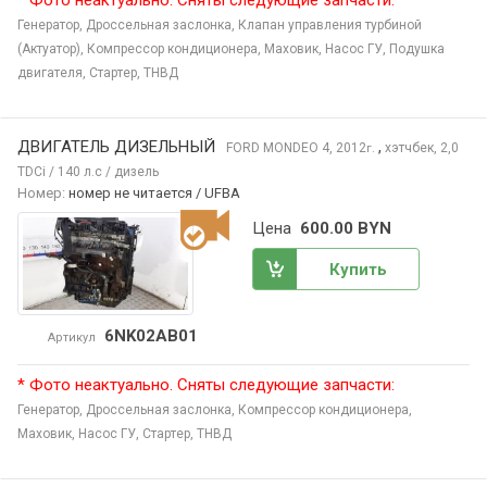
* Фото неактуально. Сняты следующие запчасти:
Генератор,
Дроссельная заслонка,
Клапан управления турбиной
(Актуатор),
Компрессор кондиционера,
Маховик,
Насос ГУ,
Подушка
двигателя,
Стартер,
ТНВД
ДВИГАТЕЛЬ ДИЗЕЛЬНЫЙ
,
FORD MONDEO
4, 2012
хэтчбек, 2,0
г.
TDCi / 140 л.с / дизель
Номер:
номер не читается / UFBA
Цена
600.00 BYN
Купить
6NK02AB01
Артикул
* Фото неактуально. Сняты следующие запчасти:
Генератор,
Дроссельная заслонка,
Компрессор кондиционера,
Маховик,
Насос ГУ,
Стартер,
ТНВД