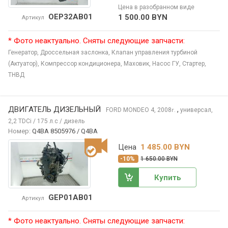
Цена в разобранном виде
OEP32AB01
1 500.00 BYN
Артикул
* Фото неактуально. Сняты следующие запчасти:
Генератор,
Дроссельная заслонка,
Клапан управления турбиной
(Актуатор),
Компрессор кондиционера,
Маховик,
Насос ГУ,
Стартер,
ТНВД
ДВИГАТЕЛЬ ДИЗЕЛЬНЫЙ
,
FORD MONDEO
4, 2008
универсал,
г.
2,2 TDCi / 175 л.с / дизель
Номер:
Q4BA 8505976 / Q4BA
Цена
1 485.00 BYN
-10%
1 650.00 BYN
Купить
GEP01AB01
Артикул
* Фото неактуально. Сняты следующие запчасти: