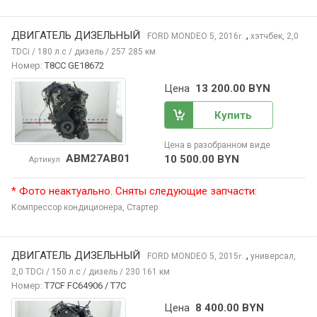
ДВИГАТЕЛЬ ДИЗЕЛЬНЫЙ
,
FORD MONDEO
5, 2016
хэтчбек, 2,0
г.
TDCi / 180 л.с / дизель / 257 285 км
Номер:
T8CC GE18672
Цена
13 200.00 BYN
Купить
Цена в разобранном виде
ABM27AB01
10 500.00 BYN
Артикул
* Фото неактуально. Сняты следующие запчасти:
Компрессор кондиционера,
Стартер
ДВИГАТЕЛЬ ДИЗЕЛЬНЫЙ
,
FORD MONDEO
5, 2015
универсал,
г.
2,0 TDCi / 150 л.с / дизель / 230 161 км
Номер:
T7CF FC64906 / T7C
Цена
8 400.00 BYN