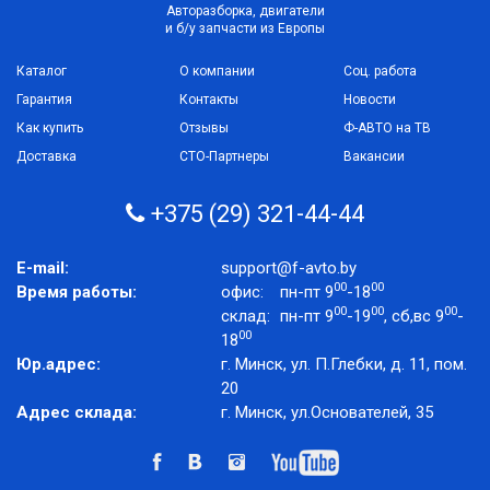
Авторазборка, двигатели
и б/у запчасти из Европы
Каталог
О компании
Соц. работа
Гарантия
Контакты
Новости
Как купить
Отзывы
Ф-АВТО на ТВ
Доставка
СТО-Партнеры
Вакансии
+375 (29) 321-44-44
E-mail:
support@f-avto.by
00
00
Время работы:
офис:
пн-пт 9
-18
00
00
00
склад:
пн-пт 9
-19
, сб,вс 9
-
00
18
Юр.адрес:
г. Минск, ул. П.Глебки, д. 11, пом.
20
Адрес склада:
г. Минск, ул.Основателей, 35