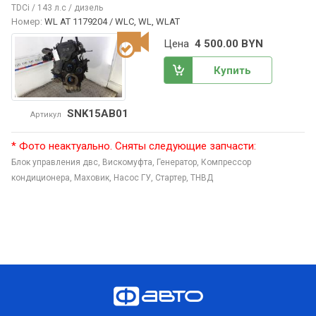
TDCi / 143 л.с / дизель
Номер:
WL AT 1179204 / WLC, WL, WLAT
Цена
4 500.00 BYN
Купить
SNK15AB01
Артикул
* Фото неактуально. Сняты следующие запчасти:
Блок управления двс,
Вискомуфта,
Генератор,
Компрессор
кондиционера,
Маховик,
Насос ГУ,
Стартер,
ТНВД