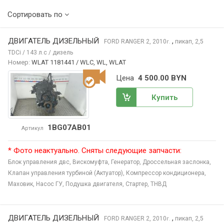
Сортировать по
ДВИГАТЕЛЬ ДИЗЕЛЬНЫЙ
,
FORD RANGER
2, 2010
пикап, 2,5
г.
TDCi / 143 л.с / дизель
Номер:
WLAT 1181441 / WLC, WL, WLAT
Цена
4 500.00 BYN
Купить
1BG07AB01
Артикул
* Фото неактуально. Сняты следующие запчасти:
Блок управления двс,
Вискомуфта,
Генератор,
Дроссельная заслонка,
Клапан управления турбиной (Актуатор),
Компрессор кондиционера,
Маховик,
Насос ГУ,
Подушка двигателя,
Стартер,
ТНВД
ДВИГАТЕЛЬ ДИЗЕЛЬНЫЙ
,
FORD RANGER
2, 2010
пикап, 2,5
г.