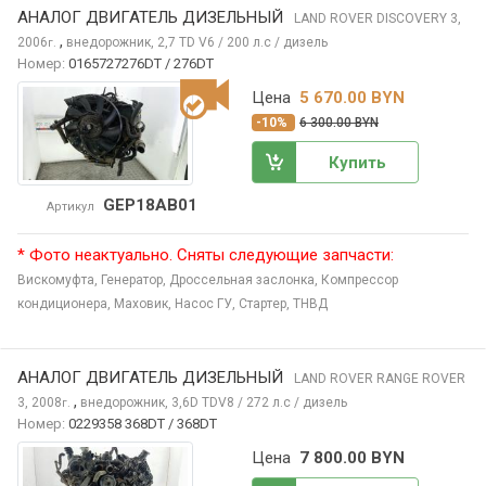
АНАЛОГ ДВИГАТЕЛЬ ДИЗЕЛЬНЫЙ
LAND ROVER DISCOVERY
3,
,
2006
внедорожник, 2,7 TD V6 / 200 л.с / дизель
г.
Номер:
0165727276DT / 276DT
Цена
5 670.00 BYN
-10%
6 300.00 BYN
Купить
GEP18AB01
Артикул
* Фото неактуально. Сняты следующие запчасти:
Вискомуфта,
Генератор,
Дроссельная заслонка,
Компрессор
кондиционера,
Маховик,
Насос ГУ,
Стартер,
ТНВД
АНАЛОГ ДВИГАТЕЛЬ ДИЗЕЛЬНЫЙ
LAND ROVER RANGE ROVER
,
3, 2008
внедорожник, 3,6D TDV8 / 272 л.с / дизель
г.
Номер:
0229358 368DT / 368DT
Цена
7 800.00 BYN