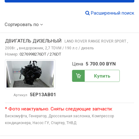
Расширенный поиск
Сортировать по
ДВИГАТЕЛЬ ДИЗЕЛЬНЫЙ
LAND ROVER RANGE ROVER SPORT
,
,
2008
внедорожник, 2,7 TDVM / 190 л.с / дизель
г.
Номер:
0276998276DT / 276DT
Цена
5 700.00 BYN
Купить
5EP13AB01
Артикул
* Фото неактуально. Сняты следующие запчасти:
Вискомуфта,
Генератор,
Дроссельная заслонка,
Компрессор
кондиционера,
Насос ГУ,
Стартер,
ТНВД