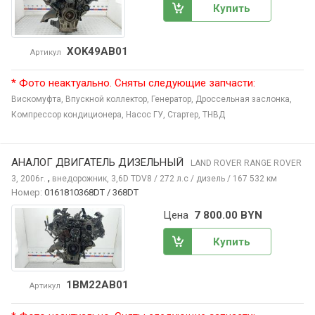
Купить
XOK49AB01
Артикул
* Фото неактуально. Сняты следующие запчасти:
Вискомуфта,
Впускной коллектор,
Генератор,
Дроссельная заслонка,
Компрессор кондиционера,
Насос ГУ,
Стартер,
ТНВД
АНАЛОГ ДВИГАТЕЛЬ ДИЗЕЛЬНЫЙ
LAND ROVER RANGE ROVER
,
3, 2006
внедорожник, 3,6D TDV8 / 272 л.с / дизель / 167 532 км
г.
Номер:
0161810368DT / 368DT
Цена
7 800.00 BYN
Купить
1BM22AB01
Артикул