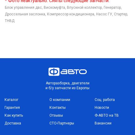
* Фото неактуально. Сняты следующие запчасти:
Блок управления двс,
Вискомуфта,
Впускной коллектор,
Генератор,
Дроссельная заслонка,
Компрессор кондиционера,
Насос ГУ,
Стартер,
ТНВД
Авторазборка, двигатели
и б/у запчасти из Европы
Каталог
О компании
Соц. работа
Гарантия
Контакты
Новости
Как купить
Отзывы
Ф-АВТО на ТВ
Доставка
СТО-Партнеры
Вакансии