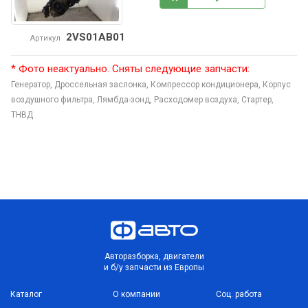
2VS01AB01
Артикул
* Фото неактуально. Сняты следующие запчасти:
Генератор,
Дроссельная заслонка,
Компрессор кондиционера,
Корпус
воздушного фильтра,
Лямбда-зонд,
Расходомер воздуха,
Стартер,
ТНВД
Авторазборка, двигатели
и б/у запчасти из Европы
Каталог
О компании
Соц. работа