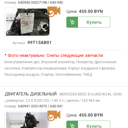
Номер:
640940 30237198 / 640.940
Цена
450.00 BYN
Купить
99T13AB01
Артикул
* Фото неактуально. Сняты следующие запчасти:
Блок управления двс,
Впускной коллектор,
Генератор,
Дроссельная
заслонка,
Компрессор кондиционера,
Корпус воздушного фильтра,
Расходомер воздуха,
Стартер,
Теплообменник,
ТНВД
ДВИГАТЕЛЬ ДИЗЕЛЬНЫЙ
MERCEDES BENZ B-CLASS
W245, 2008
г.
,
универсал, 2,0 D B200 CDI / 140 л.с / дизель / 263 963 км
Номер:
640941 30514973 / 640.941
Цена
450.00 BYN
Купить