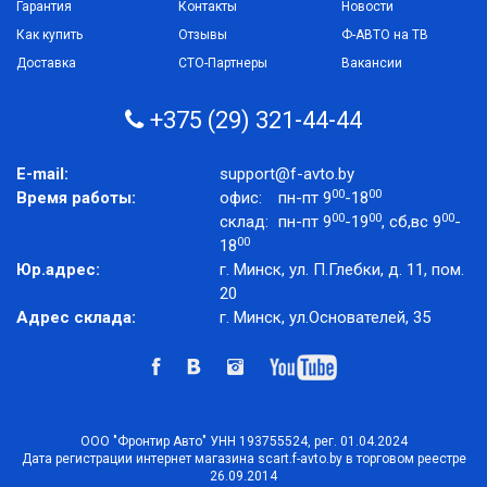
Гарантия
Контакты
Новости
Как купить
Отзывы
Ф-АВТО на ТВ
Доставка
СТО-Партнеры
Вакансии
+375 (29) 321-44-44
E-mail:
support@f-avto.by
00
00
Время работы:
офис:
пн-пт 9
-18
00
00
00
склад:
пн-пт 9
-19
, сб,вс 9
-
00
18
Юр.адрес:
г. Минск, ул. П.Глебки, д. 11, пом.
20
Адрес склада:
г. Минск, ул.Основателей, 35
ООО "Фронтир Авто" УНН 193755524, рег. 01.04.2024
Дата регистрации интернет магазина scart.f-avto.by в торговом реестре
26.09.2014