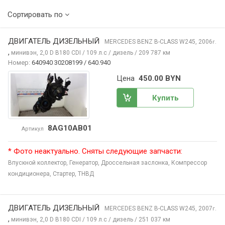
Сортировать по
ДВИГАТЕЛЬ ДИЗЕЛЬНЫЙ
MERCEDES BENZ B-CLASS
W245, 2006
г.
,
минивэн, 2,0 D B180 CDI / 109 л.с / дизель / 209 787 км
Номер:
640940 30208199 / 640.940
Цена
450.00 BYN
Купить
8AG10AB01
Артикул
* Фото неактуально. Сняты следующие запчасти:
Впускной коллектор,
Генератор,
Дроссельная заслонка,
Компрессор
кондиционера,
Стартер,
ТНВД
ДВИГАТЕЛЬ ДИЗЕЛЬНЫЙ
MERCEDES BENZ B-CLASS
W245, 2007
г.
,
минивэн, 2,0 D B180 CDI / 109 л.с / дизель / 251 037 км