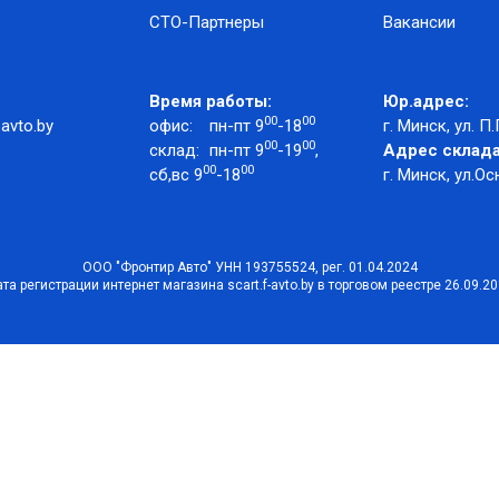
СТО-Партнеры
Вакансии
Время работы:
Юр.адрес:
00
00
avto.by
офис:
пн-пт 9
-18
г. Минск, ул. П.
00
00
склад:
пн-пт 9
-19
,
Адрес склада
00
00
сб,вс 9
-18
г. Минск, ул.Ос
ООО "Фронтир Авто" УНН 193755524, рег. 01.04.2024
та регистрации интернет магазина scart.f-avto.by в торговом реестре 26.09.2