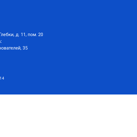
Глебки, д. 11, пом. 20
:
нователей, 35
014