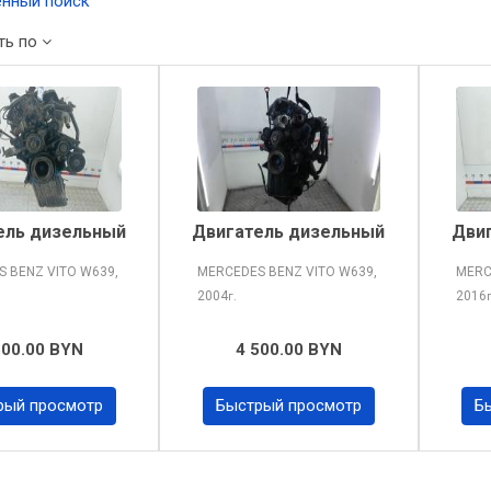
нный поиск
ть по
ель дизельный
Двигатель дизельный
Дви
S BENZ VITO
W639,
MERCEDES BENZ VITO
W639,
MERC
2004
2016
г.
500.00 BYN
4 500.00 BYN
рый просмотр
Быстрый просмотр
Б