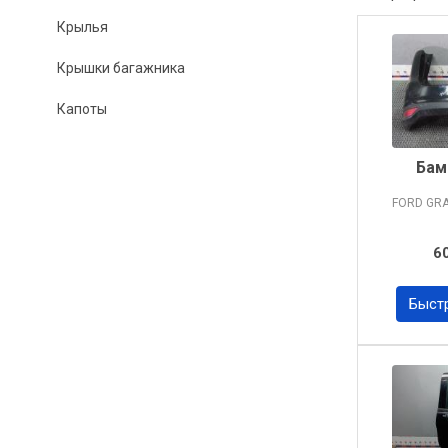
Крылья
Крышки багажника
Капоты
Бам
FORD GR
6
Быст