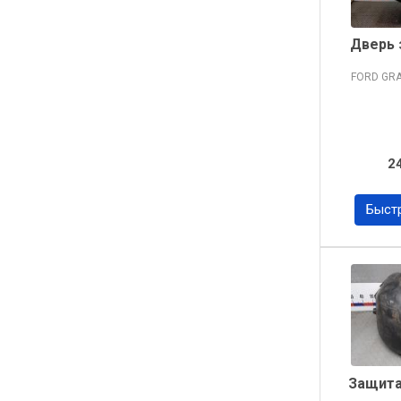
Дверь 
FORD GR
2
Быст
Защита