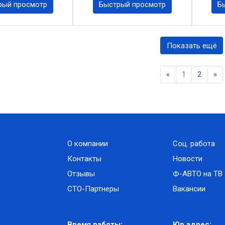
рый просмотр
Быстрый просмотр
Б
Показать ещё
Previous
Ne
«
1
2
»
О компании
Соц. работа
Контакты
Новости
Отзывы
Ф-АВТО на ТВ
СТО-Партнеры
Вакансии
Время работы:
Юр.адрес: