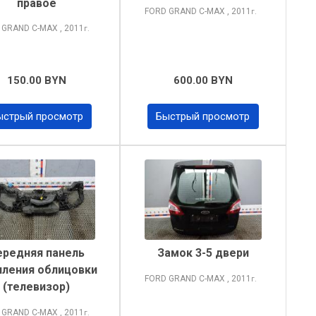
правое
FORD GRAND C-MAX
, 2011
г.
 GRAND C-MAX
, 2011
г.
150.00 BYN
600.00 BYN
ыстрый просмотр
Быстрый просмотр
ередняя панель
Замок 3-5 двери
пления облицовки
FORD GRAND C-MAX
, 2011
г.
(телевизор)
 GRAND C-MAX
, 2011
г.