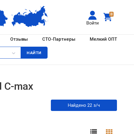
0
Войти
Отзывы
СТО-Партнеры
Мелкий ОПТ
d C-max
Найдено 22 з/ч