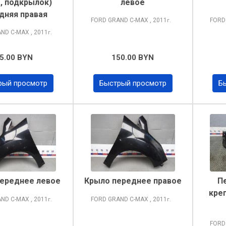
, подкрылок)
левое
дняя правая
FORD GRAND C-MAX
, 2011
FORD
г.
AND C-MAX
, 2011
г.
5.00 BYN
150.00 BYN
рый просмотр
Быстрый просмотр
Б
ереднее левое
Крыло переднее правое
П
кре
AND C-MAX
, 2011
FORD GRAND C-MAX
, 2011
г.
г.
FORD