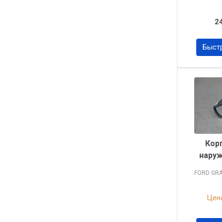
2
Быст
Кор
наруж
FORD GR
Цена