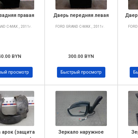
задняя правая
Дверь передняя левая
Двер
AND C-MAX
, 2011
FORD GRAND C-MAX
, 2011
FORD
г.
г.
40.00 BYN
300.00 BYN
рый просмотр
Быстрый просмотр
Б
 арок (защита
Зеркало наружное
Зе