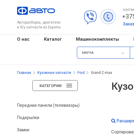
контак
+375
Авторазборка, двигатели
Зака
и б/у запчасти из Европы
О нас
Каталог
Машинокомплекты
МАРКА
Главная
Кузовные запчасти
Ford
Grand C-max
Кузо
КАТЕГОРИИ
Передние панели (телевизоры)
Подкрылки
Расшире
Замки
Сортирова