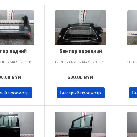
пер задний
Бампер передний
AND C-MAX
, 2011
FORD GRAND C-MAX
, 2011
FORD
г.
г.
00.00 BYN
600.00 BYN
рый просмотр
Быстрый просмотр
Б