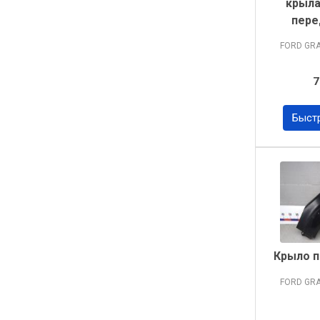
крыла
пере
FORD GR
7
Быст
Крыло п
FORD GR