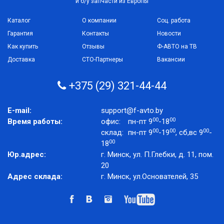
и б/у запчасти из Европы
Каталог
О компании
Соц. работа
Гарантия
Контакты
Новости
Как купить
Отзывы
Ф-АВТО на ТВ
Доставка
СТО-Партнеры
Вакансии
+375 (29) 321-44-44
E-mail:
support@f-avto.by
00
00
Время работы:
офис:
пн-пт 9
-18
00
00
00
склад:
пн-пт 9
-19
, сб,вс 9
-
00
18
Юр.адрес:
г. Минск, ул. П.Глебки, д. 11, пом.
20
Адрес склада:
г. Минск, ул.Основателей, 35