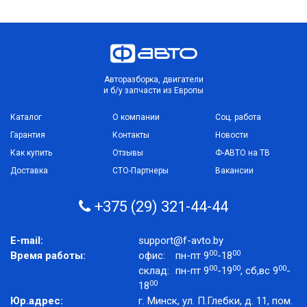
Авторазборка, двигатели
и б/у запчасти из Европы
Каталог
О компании
Соц. работа
Гарантия
Контакты
Новости
Как купить
Отзывы
Ф-АВТО на ТВ
Доставка
СТО-Партнеры
Вакансии
+375 (29) 321-44-44
E-mail:
support@f-avto.by
00
00
Время работы:
офис:
пн-пт 9
-18
00
00
00
склад:
пн-пт 9
-19
, сб,вс 9
-
00
18
Юр.адрес:
г. Минск, ул. П.Глебки, д. 11, пом.