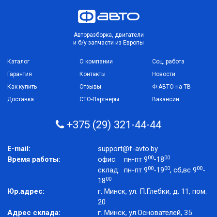
Авторазборка, двигатели
и б/у запчасти из Европы
Каталог
О компании
Соц. работа
Гарантия
Контакты
Новости
Как купить
Отзывы
Ф-АВТО на ТВ
Доставка
СТО-Партнеры
Вакансии
+375 (29) 321-44-44
E-mail:
support@f-avto.by
00
00
Время работы:
офис:
пн-пт 9
-18
00
00
00
склад:
пн-пт 9
-19
, сб,вс 9
-
00
18
Юр.адрес:
г. Минск, ул. П.Глебки, д. 11, пом.
20
Адрес склада:
г. Минск, ул.Основателей, 35