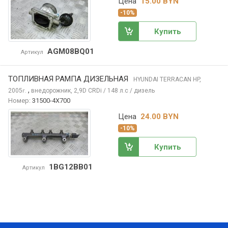
Цена
15.00 BYN
-10%
Купить
AGM08BQ01
Артикул
ТОПЛИВНАЯ РАМПА ДИЗЕЛЬНАЯ
HYUNDAI TERRACAN
HP,
,
2005
внедорожник, 2,9D CRDi / 148 л.с / дизель
г.
Номер:
31500-4X700
Цена
24.00 BYN
-10%
Купить
1BG12BB01
Артикул