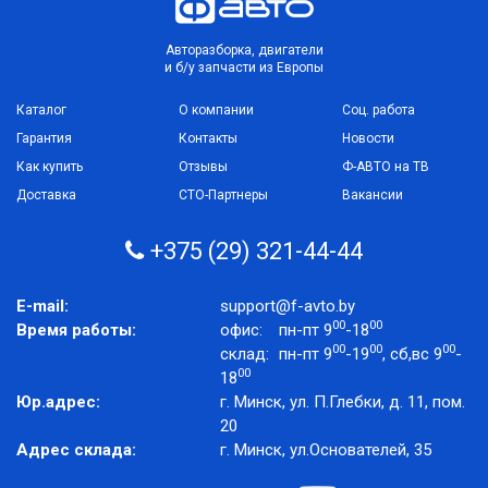
Авторазборка, двигатели
и б/у запчасти из Европы
Каталог
О компании
Соц. работа
Гарантия
Контакты
Новости
Как купить
Отзывы
Ф-АВТО на ТВ
Доставка
СТО-Партнеры
Вакансии
+375 (29) 321-44-44
E-mail:
support@f-avto.by
00
00
Время работы:
офис:
пн-пт 9
-18
00
00
00
склад:
пн-пт 9
-19
, сб,вс 9
-
00
18
Юр.адрес:
г. Минск, ул. П.Глебки, д. 11, пом.
20
Адрес склада:
г. Минск, ул.Основателей, 35