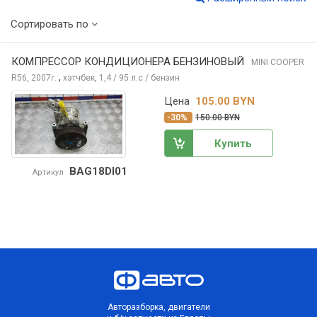
Сортировать по
КОМПРЕССОР КОНДИЦИОНЕРА БЕНЗИНОВЫЙ
MINI COOPER
,
R56, 2007
хэтчбек, 1,4 / 95 л.с / бензин
г.
Цена
105.00 BYN
-30%
150.00 BYN
Купить
BAG18DI01
Артикул
Авторазборка, двигатели