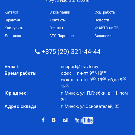
и б/у запчасти из Европы
Каталог
О компании
Соц. работа
Гарантия
Контакты
Новости
Как купить
Отзывы
Ф-АВТО на ТВ
Доставка
СТО-Партнеры
Вакансии
+375 (29) 321-44-44
E-mail:
support@f-avto.by
00
00
Время работы:
офис:
пн-пт 9
-18
00
00
00
склад:
пн-пт 9
-19
, сб,вс 9
-
00
18
Юр.адрес:
г. Минск, ул. П.Глебки, д. 11, пом.
20
Адрес склада:
г. Минск, ул.Основателей, 35