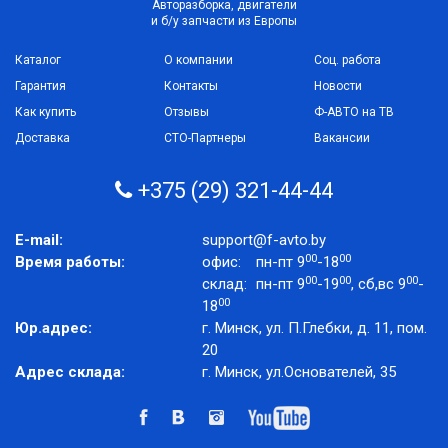
Авторазборка, двигатели
и б/у запчасти из Европы
Каталог
О компании
Соц. работа
Гарантия
Контакты
Новости
Как купить
Отзывы
Ф-АВТО на ТВ
Доставка
СТО-Партнеры
Вакансии
+375 (29) 321-44-44
E-mail:
support@f-avto.by
00
00
Время работы:
офис:
пн-пт 9
-18
00
00
00
склад:
пн-пт 9
-19
, сб,вс 9
-
00
18
Юр.адрес:
г. Минск, ул. П.Глебки, д. 11, пом.
20
Адрес склада:
г. Минск, ул.Основателей, 35