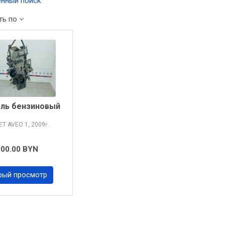
нный поиск
ть по
ль бензиновый
ET AVEO
1, 2009
г.
800.00 BYN
рый просмотр