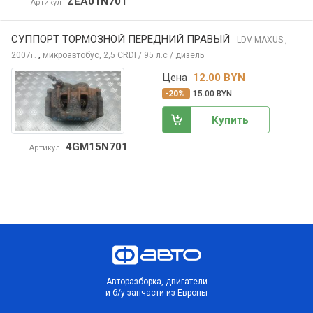
ZEA01N701
Артикул
СУППОРТ ТОРМОЗНОЙ ПЕРЕДНИЙ ПРАВЫЙ
LDV MAXUS
,
,
2007
микроавтобус, 2,5 CRDI / 95 л.с / дизель
г.
Цена
12.00 BYN
-20%
15.00 BYN
Купить
4GM15N701
Артикул
Авторазборка, двигатели
и б/у запчасти из Европы