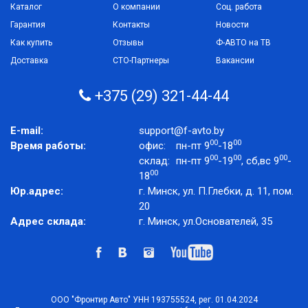
Каталог
О компании
Соц. работа
Гарантия
Контакты
Новости
Как купить
Отзывы
Ф-АВТО на ТВ
Доставка
СТО-Партнеры
Вакансии
+375 (29) 321-44-44
E-mail:
support@f-avto.by
00
00
Время работы:
офис:
пн-пт 9
-18
00
00
00
склад:
пн-пт 9
-19
, сб,вс 9
-
00
18
Юр.адрес:
г. Минск, ул. П.Глебки, д. 11, пом.
20
Адрес склада:
г. Минск, ул.Основателей, 35
ООО "Фронтир Авто" УНН 193755524, рег. 01.04.2024