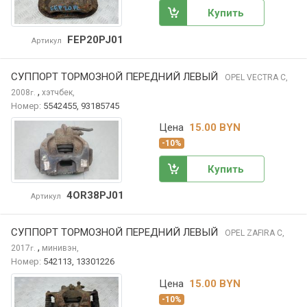
Купить
FEP20PJ01
Артикул
СУППОРТ ТОРМОЗНОЙ ПЕРЕДНИЙ ЛЕВЫЙ
OPEL VECTRA
C,
,
2008
хэтчбек,
г.
Номер:
5542455, 93185745
Цена
15.00 BYN
-10%
Купить
4OR38PJ01
Артикул
СУППОРТ ТОРМОЗНОЙ ПЕРЕДНИЙ ЛЕВЫЙ
OPEL ZAFIRA
C,
,
2017
минивэн,
г.
Номер:
542113, 13301226
Цена
15.00 BYN
-10%