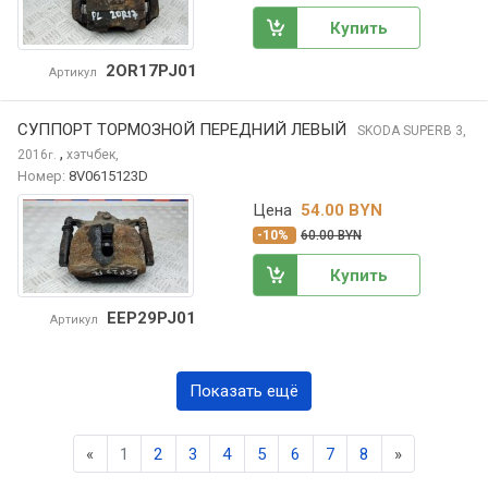
Купить
2OR17PJ01
Артикул
СУППОРТ ТОРМОЗНОЙ ПЕРЕДНИЙ ЛЕВЫЙ
SKODA SUPERB
3,
,
2016
хэтчбек,
г.
Номер:
8V0615123D
Цена
54.00 BYN
-10%
60.00 BYN
Купить
EEP29PJ01
Артикул
Показать ещё
Previous
Next
«
1
2
3
4
5
6
7
8
»