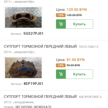
,
2011
микроавтобус,
г.
Цена
120.00 BYN
-10%
135.00 BYN
Купить
5GS27PJ01
Артикул
СУППОРТ ТОРМОЗНОЙ ПЕРЕДНИЙ ЛЕВЫЙ
IVECO DAILY
5,
,
2013
микроавтобус,
г.
Цена
81.00 BYN
-10%
90.00 BYN
Купить
8EP19PJ01
Артикул
СУППОРТ ТОРМОЗНОЙ ПЕРЕДНИЙ ЛЕВЫЙ
KIA SPORTAGE
3,
,
2012
внедорожник,
г.
Номер:
581102Y000, 581802SA70