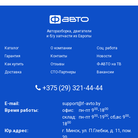
Авторазборка, двигатели
и б/у запчасти из Европы
Каталог
О компании
Соц. работа
Гарантия
Контакты
Новости
Как купить
Отзывы
Ф-АВТО на ТВ
Доставка
СТО-Партнеры
Вакансии
+375 (29) 321-44-44
E-mail:
support@f-avto.by
00
00
Время работы:
офис:
пн-пт 9
-18
00
00
00
склад:
пн-пт 9
-19
, сб,вс 9
-
00
18
Юр.адрес:
г. Минск, ул. П.Глебки, д. 11, пом.
20