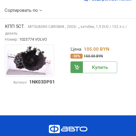
Сортировать по
КПП 5СТ.
,
MITSUBISHI CARISMA
, 2003
хэтчбек, 1,9 DI-D / 102 л.с /
г.
дизель
Номер:
1023774 VOLVO
Цена
105.00 BYN
-30%
150.00 BYN
Купить
1NK03DP01
Артикул