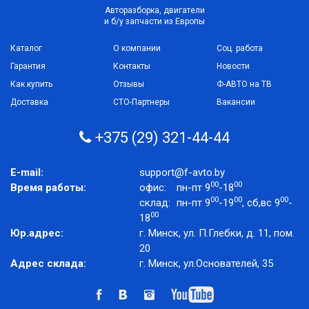
Авторазборка, двигатели
и б/у запчасти из Европы
Каталог
О компании
Соц. работа
Гарантия
Контакты
Новости
Как купить
Отзывы
Ф-АВТО на ТВ
Доставка
СТО-Партнеры
Вакансии
+375 (29) 321-44-44
E-mail:
support@f-avto.by
00
00
Время работы:
офис:
пн-пт 9
-18
00
00
00
склад:
пн-пт 9
-19
, сб,вс 9
-
00
18
Юр.адрес:
г. Минск, ул. П.Глебки, д. 11, пом.
20
Адрес склада:
г. Минск, ул.Основателей, 35