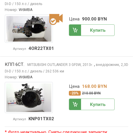
DI-D / 150 л.с / дизель
Номер:
W6MBA
Цена
900.00 BYN
Купить
4OR22TX01
Артикул
КПП 6СТ.
,
MITSUBISHI OUTLANDER
3 GF0W, 2013
внедорожник, 2,3D
г.
DI-D / 150 л.с / дизель / 262 536 км
Номер:
W6MBA
Цена
168.00 BYN
-20%
210.00 BYN
Купить
KNP01TX02
Артикул
* Фото неактуально. Сняты следующие запчасти: