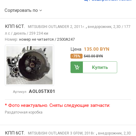
Сортировать по
КПП 6СТ.
,
MITSUBISHI OUTLANDER
2, 2011
внедорожник, 2,3D / 177
г.
л.с / дизель / 259 234 км
Номер:
номер не читается / 2500A247
Цена
135.00 BYN
-75%
540.00 BYN
Купить
AOL05TX01
Артикул
* Фото неактуально. Сняты следующие запчасти:
Раздаточная коробка
КПП 6СТ.
,
MITSUBISHI OUTLANDER
3 GF0W, 2018
внедорожник, 2,3D
г.