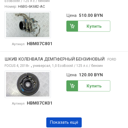
EcoBoost / 125 л.с / бензин
Номер:
H6BG-6K682-AC
Цена
510.00 BYN
Купить
HBM07C801
Артикул
ШКИВ КОЛЕНВАЛА ДЕМПФЕРНЫЙ БЕНЗИНОВЫЙ
FORD
,
FOCUS
4, 2018
универсал, 1,0 EcoBoost / 125 л.с / бензин
г.
Цена
120.00 BYN
Купить
HBM07CK01
Артикул
Показать ещё