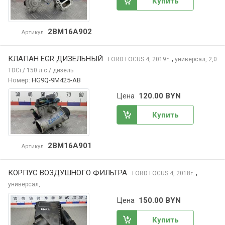
Купить
2BM16A902
Артикул
КЛАПАН EGR ДИЗЕЛЬНЫЙ
,
FORD FOCUS
4, 2019
универсал, 2,0
г.
TDCi / 150 л.с / дизель
Номер:
HG9Q-9M425-AB
Цена
120.00 BYN
Купить
2BM16A901
Артикул
КОРПУС ВОЗДУШНОГО ФИЛЬТРА
,
FORD FOCUS
4, 2018
г.
универсал,
Цена
150.00 BYN
Купить