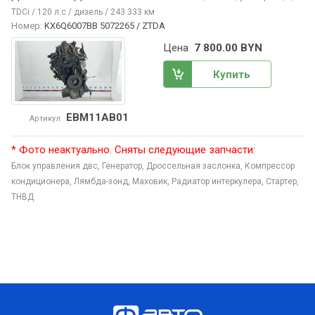
TDCi / 120 л.с / дизель / 243 333 км
Номер:
KX6Q6007BB 5072265 / ZTDA
Цена
7 800.00 BYN
Купить
EBM11AB01
Артикул
* Фото неактуально. Сняты следующие запчасти:
Блок управления двс,
Генератор,
Дроссельная заслонка,
Компрессор
кондиционера,
Лямбда-зонд,
Маховик,
Радиатор интеркулера,
Стартер,
ТНВД