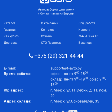
Авторазборка, двигатели
и б/у запчасти из Европы
Каталог
О компании
Соц. работа
Гарантия
Контакты
Новости
Как купить
Отзывы
Ф-АВТО на ТВ
Доставка
СТО-Партнеры
Вакансии
+375 (29) 321-44-44
E-mail:
support@f-avto.by
00
00
Время работы:
офис:
пн-пт 9
-18
00
00
00
склад:
пн-пт 9
-19
, сб,вс 9
-
00
18
Юр.адрес:
г. Минск, ул. П.Глебки, д. 11, пом.
20
Адрес склада:
г. Минск, ул.Основателей, 35