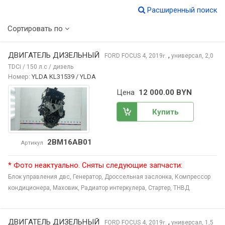
Расширенный поиск
Сортировать по
ДВИГАТЕЛЬ ДИЗЕЛЬНЫЙ
,
FORD FOCUS
4, 2019
универсал, 2,0
г.
TDCi / 150 л.с / дизель
Номер:
YLDA KL31539 / YLDA
Цена
12 000.00 BYN
Купить
2BM16AB01
Артикул
* Фото неактуально. Сняты следующие запчасти:
Блок управления двс,
Генератор,
Дроссельная заслонка,
Компрессор
кондиционера,
Маховик,
Радиатор интеркулера,
Стартер,
ТНВД
ДВИГАТЕЛЬ ДИЗЕЛЬНЫЙ
,
FORD FOCUS
4, 2019
универсал, 1,5
г.