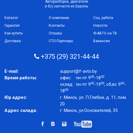
Авторазборка, двигатели
и б/у запчасти из Европы
Каталог
О компании
Соц. работа
Гарантия
Контакты
Новости
Как купить
Отзывы
Ф-АВТО на ТВ
Доставка
СТО-Партнеры
Вакансии
+375 (29) 321-44-44
E-mail:
support@f-avto.by
00
00
Время работы:
офис:
пн-пт 9
-18
00
00
00
склад:
пн-пт 9
-19
, сб,вс 9
-
00
18
Юр.адрес:
г. Минск, ул. П.Глебки, д. 11, пом.
20
Адрес склада:
г. Минск, ул.Основателей, 35