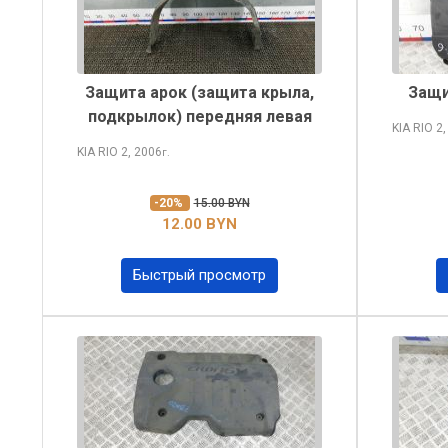
Защита арок (защита крыла,
Защи
подкрылок) передняя левая
KIA RIO
2,
KIA RIO
2, 2006
г.
-20%
15.00 BYN
12.00 BYN
Быстрый просмотр