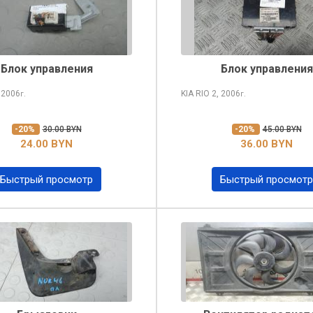
Блок управления
Блок управления
 2006
KIA RIO
2, 2006
г.
г.
-20%
30.00 BYN
-20%
45.00 BYN
24.00 BYN
36.00 BYN
Быстрый просмотр
Быстрый просмотр