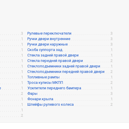
3
Рулевые переключатели
3
1
Ручки двери внутренние
3
1
Ручки двери наружные
3
1
Скоба суппорта зад.
1
1
Стекла задней правой двери
1
1
Стекла передней правой двери
2
1
Стеклоподъемники задней правой двери
1
1
Стеклоподъемники передней правой двери
2
1
Топливные рампы
1
1
Троса кулисы МКПП
2
е
1
Усилители переднего бампера
1
2
Фары
3
1
Фонари крыла
1
1
Шлейфы рулевого колеса
2
1
2