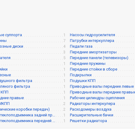
ые суппорта
1
Насосы гидроусилителя
жины
7
Патрубки интеркуллера
озные диски
4
Педали газа
3
Передние амортизаторы
ателя
5
Передние панели (телевизоры)
1
Передние пружины
ийки
1
Передние стойки в сборе
есные
1
Подкрылки
душного фильтра
1
Подушки КПП
ляного фильтра
1
Приводные валы передние левые
 КПП
1
Приводные валы передние правы
дние правые
1
Рабочие цилиндры сцепления
 МКПП
2
Радиаторы интеркулера
ические коробки передач)
2
Расходомеры воздуха
теклоподъемника задней пр...
1
Расширительные бачки
теклоподъемника передней ...
1
Решетки радиатора