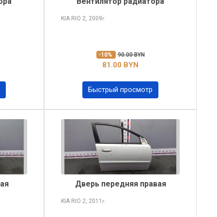
ора
Вентилятор радиатора
KIA RIO
2, 2009
г.
-10%
90.00 BYN
81.00 BYN
Быстрый просмотр
ая
Дверь передняя правая
KIA RIO
2, 2011
г.