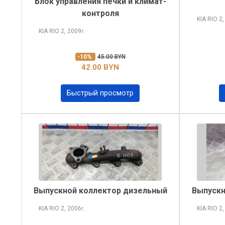
Блок управления печки и климат-
контроля
KIA RIO
2,
KIA RIO
2, 2009
г.
-10%
45.00 BYN
42.00 BYN
Быстрый просмотр
Выпускной коллектор дизельный
Выпускн
KIA RIO
2, 2006
KIA RIO
2,
г.