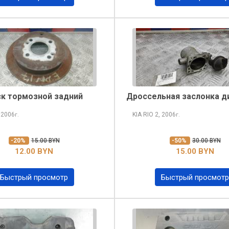
к тормозной задний
Дроссельная заслонка д
 2006
KIA RIO
2, 2006
г.
г.
-20%
15.00 BYN
-50%
30.00 BYN
12.00 BYN
15.00 BYN
Быстрый просмотр
Быстрый просмотр