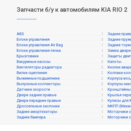
Запчасти б/у к автомобилям KIA RIO 2
ABS
1
Задние прав
Блоки управления
3
Задние пру
Блоки управления Air Bag
1
Задние торм
Блоки управления печки
1
Замки двери
Брызговики
1
Защиты двиг
Вакуумные насосы
3
Капоты
Вентиляторы радиатора
3
Кнопки авар
Вилки сцепления
2
Колпаки кол
Выжимные подшипники
2
Корпуса воз
Выпускные коллекторы
2
Корпусы мас
Датчики скорости
1
Кронштейны
Двери задние правые
1
Крылья пере
Двери передние правые
3
Кулисы для
Дроссельные заслонки
2
МКПП (Механ
Задние амортизаторы
1
Моторчики с
Задние бампера
1
Моторчики с