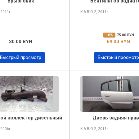
Брызговик
Вентилятор радиат
 2011
KIA RIO
2, 2011
г.
г.
-10%
75.00 BYN
30.00 BYN
69.00 BYN
Быстрый просмотр
Быстрый просмотр
ой коллектор дизельный
Дверь задняя прав
 2006
KIA RIO
2, 2011
г.
г.