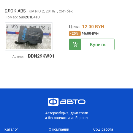
БЛОК ABS
,
KIA RIO
2, 2010
хэтчбек,
г.
Номер:
589201E410
Цена
12.00 BYN
-20%
15.00 BYN
Купить
BDN29KW01
Артикул
Авторазборка, двигатели
и б/у запчасти из Европы
Каталог
О компании
Соц. работа