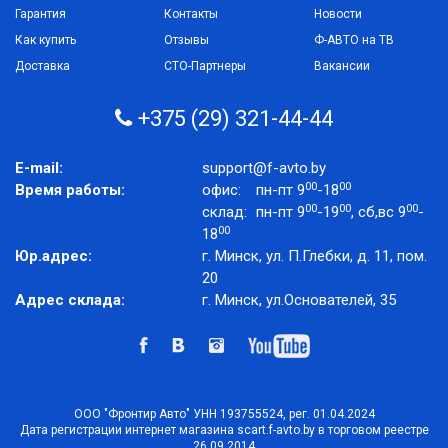
Гарантия
Контакты
Новости
Как купить
Отзывы
Ф-АВТО на ТВ
Доставка
СТО-Партнеры
Вакансии
+375 (29) 321-44-44
E-mail:
support@f-avto.by
00
00
Время работы:
офис:
пн-пт 9
-18
00
00
00
склад:
пн-пт 9
-19
, сб,вс 9
-
00
18
Юр.адрес:
г. Минск, ул. П.Глебки, д. 11, пом.
20
Адрес склада:
г. Минск, ул.Основателей, 35
ООО "Фронтир Авто" УНН 193755524, рег. 01.04.2024
Дата регистрации интернет магазина scart.f-avto.by в торговом реестре
26.09.2014