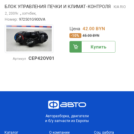
БЛОК УПРАВЛЕНИЯ ПЕЧКИ И КЛИМАТ-КОНТРОЛЯ
KIA RIO
,
2, 2009
хэтчбек,
г.
Номер:
972501G900VA
Цена
42.00 BYN
-10%
45.00 BYN
Купить
CEP42OV01
Артикул
Авторазборка, двигатели
и б/у запчасти из Европы
Каталог
О компании
Соц. работа