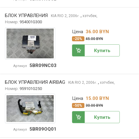
БЛОК УПРАВЛЕНИЯ
,
KIA RIO
2, 2006
хэтчбек,
г.
Номер:
954001G300
Цена
36.00 BYN
-20%
45.00 BYN
Купить
5BR09NC03
Артикул
БЛОК УПРАВЛЕНИЯ AIRBAG
,
KIA RIO
2, 2006
хэтчбек,
г.
Номер:
959101G250
Цена
15.00 BYN
-50%
30.00 BYN
Купить
5BR09OQ01
Артикул