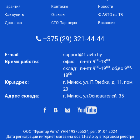
Гарантия
Контакты
Новости
Как купить
Отзывы
Ф-АВТО на ТВ
Доставка
СТО-Партнеры
Вакансии
+375 (29) 321-44-44
E-mail:
support@f-avto.by
00
00
Время работы:
офис:
пн-пт 9
-18
00
00
00
склад:
пн-пт 9
-19
, сб,вс 9
-
00
18
Юр.адрес:
г. Минск, ул. П.Глебки, д. 11, пом.
20
Адрес склада:
г. Минск, ул.Основателей, 35
ООО "Фронтир Авто" УНН 193755524, рег. 01.04.2024
Дата регистрации интернет магазина scart.f-avto.by в торговом реестре