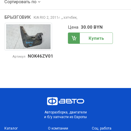
Сортировать по
БРЫЗГОВИК
,
KIA RIO
2, 2011
хэтчбек,
г.
Цена
30.00 BYN
Купить
NOK46ZV01
Артикул
Авторазборка, двигатели
и б/у запчасти из Европы
Каталог
О компании
Соц. работа