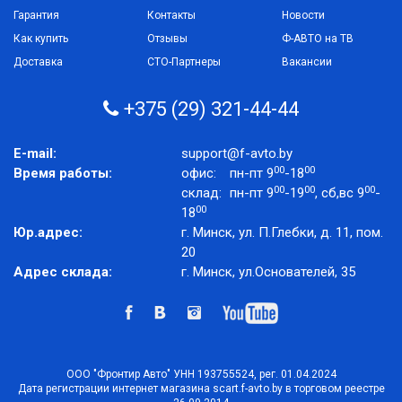
Гарантия
Контакты
Новости
Как купить
Отзывы
Ф-АВТО на ТВ
Доставка
СТО-Партнеры
Вакансии
+375 (29) 321-44-44
E-mail:
support@f-avto.by
00
00
Время работы:
офис:
пн-пт 9
-18
00
00
00
склад:
пн-пт 9
-19
, сб,вс 9
-
00
18
Юр.адрес:
г. Минск, ул. П.Глебки, д. 11, пом.
20
Адрес склада:
г. Минск, ул.Основателей, 35
ООО "Фронтир Авто" УНН 193755524, рег. 01.04.2024
Дата регистрации интернет магазина scart.f-avto.by в торговом реестре