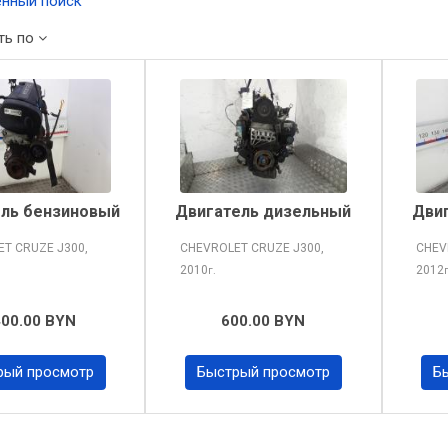
нный поиск
ть по
ль бензиновый
Двигатель дизельный
Дви
ET CRUZE
J300,
CHEVROLET CRUZE
J300,
CHEV
2010
2012
г.
400.00 BYN
600.00 BYN
рый просмотр
Быстрый просмотр
Б