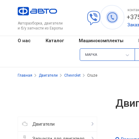
контак
+375
Авторазборка, двигатели
Зака
и б/у запчасти из Европы
О нас
Каталог
Машинокомплекты
МАРКА
Главная
Двигатели
Chevrolet
Cruze
Двиг
Двигатели
Запчасти для двигателя