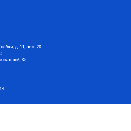
Глебки, д. 11, пом. 20
:
нователей, 35
014