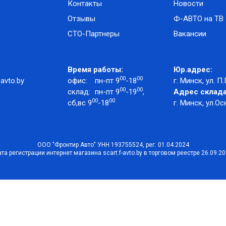
Контакты
Новости
Отзывы
Ф-АВТО на ТВ
СТО-Партнеры
Вакансии
Время работы:
Юр.адрес:
00
00
avto.by
офис:
пн-пт 9
-18
г. Минск, ул. П.
00
00
склад:
пн-пт 9
-19
,
Адрес склада
00
00
сб,вс 9
-18
г. Минск, ул.Ос
ООО "Фронтир Авто" УНН 193755524, рег. 01.04.2024
та регистрации интернет магазина scart.f-avto.by в торговом реестре 26.09.2