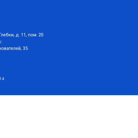
Глебки, д. 11, пом. 20
:
нователей, 35
014