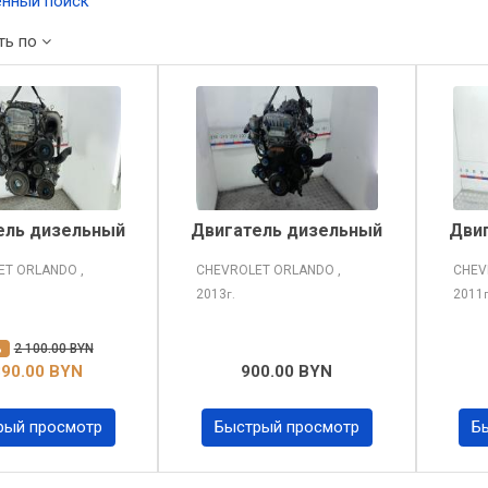
нный поиск
ть по
ель дизельный
Двигатель дизельный
Дви
ET ORLANDO
,
CHEVROLET ORLANDO
,
CHEV
2013
2011
г.
%
2 100.00 BYN
890.00 BYN
900.00 BYN
рый просмотр
Быстрый просмотр
Б