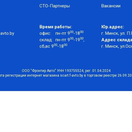
СТО-Партнеры
Вакансии
Время работы:
Юр.адрес:
00
00
avto.by
офис:
пн-пт 9
-18
г. Минск, ул. П.
00
00
склад:
пн-пт 9
-19
,
Адрес склада
00
00
сб,вс 9
-18
г. Минск, ул.Ос
ООО "Фронтир Авто" УНН 193755524, рег. 01.04.2024
та регистрации интернет магазина scart.f-avto.by в торговом реестре 26.09.2