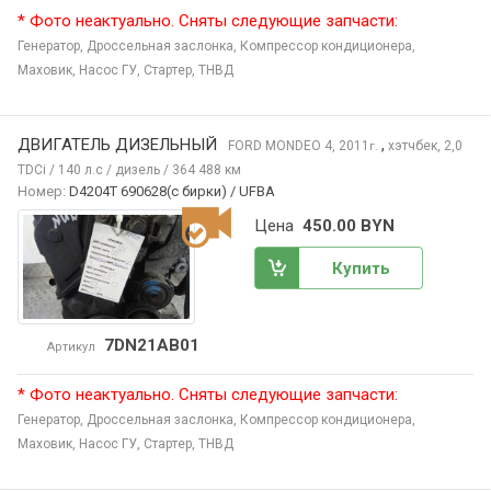
* Фото неактуально. Сняты следующие запчасти:
Генератор,
Дроссельная заслонка,
Компрессор кондиционера,
Маховик,
Насос ГУ,
Стартер,
ТНВД
ДВИГАТЕЛЬ ДИЗЕЛЬНЫЙ
,
FORD MONDEO
4, 2011
хэтчбек, 2,0
г.
TDCi / 140 л.с / дизель / 364 488 км
Номер:
D4204T 690628(c бирки) / UFBA
Цена
450.00 BYN
Купить
7DN21AB01
Артикул
* Фото неактуально. Сняты следующие запчасти:
Генератор,
Дроссельная заслонка,
Компрессор кондиционера,
Маховик,
Насос ГУ,
Стартер,
ТНВД