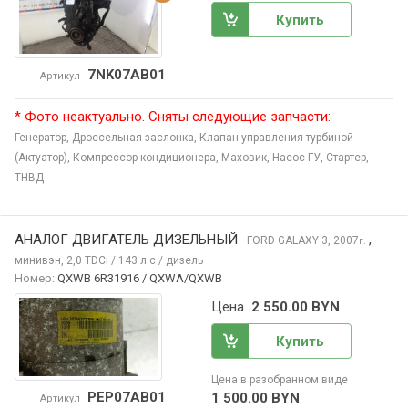
Купить
7NK07AB01
Артикул
* Фото неактуально. Сняты следующие запчасти:
Генератор,
Дроссельная заслонка,
Клапан управления турбиной
(Актуатор),
Компрессор кондиционера,
Маховик,
Насос ГУ,
Стартер,
ТНВД
АНАЛОГ ДВИГАТЕЛЬ ДИЗЕЛЬНЫЙ
,
FORD GALAXY
3, 2007
г.
минивэн, 2,0 TDCi / 143 л.с / дизель
Номер:
QXWB 6R31916 / QXWA/QXWB
Цена
2 550.00 BYN
Купить
Цена в разобранном виде
PEP07AB01
1 500.00 BYN
Артикул