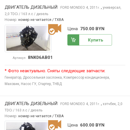
ДВИГАТЕЛЬ ДИЗЕЛЬНЫЙ
,
FORD MONDEO
4, 2011
универсал,
г.
2,0 TDCi / 163 л.с / дизель
Номер:
номер не читается / TXBA
Цена
750.00 BYN
Купить
8NK06AB01
Артикул
* Фото неактуально. Сняты следующие запчасти:
Генератор,
Дроссельная заслонка,
Компрессор кондиционера,
Маховик,
Насос ГУ,
Стартер,
ТНВД
ДВИГАТЕЛЬ ДИЗЕЛЬНЫЙ
,
FORD MONDEO
4, 2011
хэтчбек, 2,0
г.
TDCi / 163 л.с / дизель
Номер:
номер не читается / TXBA
Цена
600.00 BYN