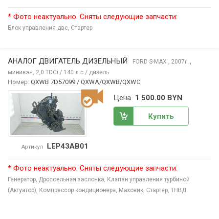
* Фото неактуально. Сняты следующие запчасти:
Блок управления двс,
Стартер
АНАЛОГ ДВИГАТЕЛЬ ДИЗЕЛЬНЫЙ
,
FORD S-MAX
, 2007
г.
минивэн, 2,0 TDCi / 140 л.с / дизель
Номер:
QXWB 7D57099 / QXWA/QXWB/QXWC
Цена
1 500.00 BYN
Купить
LEP43AB01
Артикул
* Фото неактуально. Сняты следующие запчасти:
Генератор,
Дроссельная заслонка,
Клапан управления турбиной
(Актуатор),
Компрессор кондиционера,
Маховик,
Стартер,
ТНВД