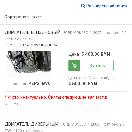
Расширенный поиск
Сортировать по
ДВИГАТЕЛЬ БЕНЗИНОВЫЙ
,
FORD MONDEO
4, 2007
хэтчбек, 2,5
г.
/ 220 л.с / бензин
Номер:
HUBA 7T69718 / HUBA
Цена
5 400.00 BYN
Купить
Цена в разобранном виде
PEP21BV01
4 500.00 BYN
Артикул
* Фото неактуально. Сняты следующие запчасти:
Стартер
ДВИГАТЕЛЬ ДИЗЕЛЬНЫЙ
,
FORD MONDEO
4, 2008
хэтчбек, 2,0
г.
TDCi / 130 л.с / дизель