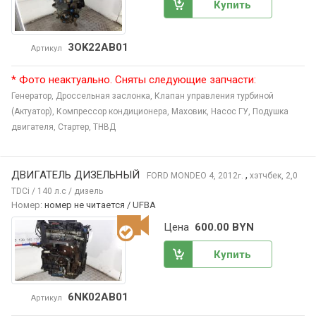
Купить
3OK22AB01
Артикул
* Фото неактуально. Сняты следующие запчасти:
Генератор,
Дроссельная заслонка,
Клапан управления турбиной
(Актуатор),
Компрессор кондиционера,
Маховик,
Насос ГУ,
Подушка
двигателя,
Стартер,
ТНВД
ДВИГАТЕЛЬ ДИЗЕЛЬНЫЙ
,
FORD MONDEO
4, 2012
хэтчбек, 2,0
г.
TDCi / 140 л.с / дизель
Номер:
номер не читается / UFBA
Цена
600.00 BYN
Купить
6NK02AB01
Артикул