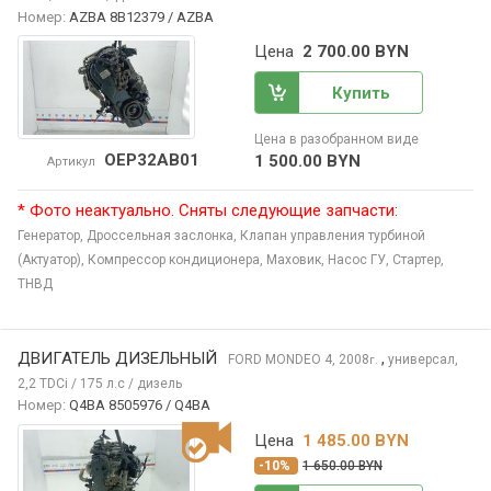
Номер:
AZBA 8B12379 / AZBA
Цена
2 700.00 BYN
Купить
Цена в разобранном виде
OEP32AB01
1 500.00 BYN
Артикул
* Фото неактуально. Сняты следующие запчасти:
Генератор,
Дроссельная заслонка,
Клапан управления турбиной
(Актуатор),
Компрессор кондиционера,
Маховик,
Насос ГУ,
Стартер,
ТНВД
ДВИГАТЕЛЬ ДИЗЕЛЬНЫЙ
,
FORD MONDEO
4, 2008
универсал,
г.
2,2 TDCi / 175 л.с / дизель
Номер:
Q4BA 8505976 / Q4BA
Цена
1 485.00 BYN
-10%
1 650.00 BYN