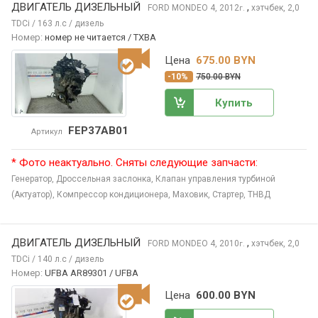
ДВИГАТЕЛЬ ДИЗЕЛЬНЫЙ
,
FORD MONDEO
4, 2012
хэтчбек, 2,0
г.
TDCi / 163 л.с / дизель
Номер:
номер не читается / TXBA
Цена
675.00 BYN
-10%
750.00 BYN
Купить
FEP37AB01
Артикул
* Фото неактуально. Сняты следующие запчасти:
Генератор,
Дроссельная заслонка,
Клапан управления турбиной
(Актуатор),
Компрессор кондиционера,
Маховик,
Стартер,
ТНВД
ДВИГАТЕЛЬ ДИЗЕЛЬНЫЙ
,
FORD MONDEO
4, 2010
хэтчбек, 2,0
г.
TDCi / 140 л.с / дизель
Номер:
UFBA AR89301 / UFBA
Цена
600.00 BYN