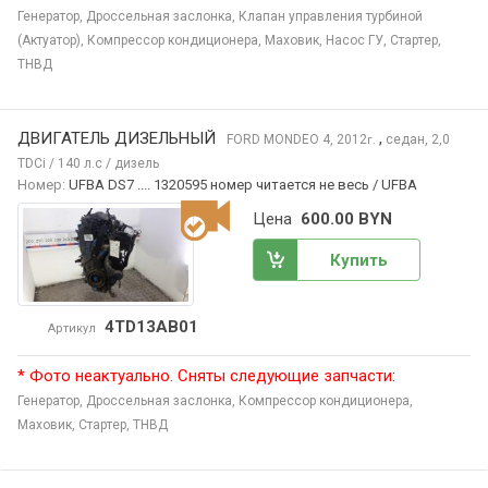
Генератор,
Дроссельная заслонка,
Клапан управления турбиной
(Актуатор),
Компрессор кондиционера,
Маховик,
Насос ГУ,
Стартер,
ТНВД
ДВИГАТЕЛЬ ДИЗЕЛЬНЫЙ
,
FORD MONDEO
4, 2012
седан, 2,0
г.
TDCi / 140 л.с / дизель
Номер:
UFBA DS7 .... 1320595 номер читается не весь / UFBA
Цена
600.00 BYN
Купить
4TD13AB01
Артикул
* Фото неактуально. Сняты следующие запчасти:
Генератор,
Дроссельная заслонка,
Компрессор кондиционера,
Маховик,
Стартер,
ТНВД