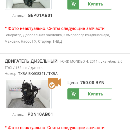
Купить
GEP01AB01
Артикул
* Фото неактуально. Сняты следующие запчасти:
Генератор,
Дроссельная заслонка,
Компрессор кондиционера,
Маховик,
Насос ГУ,
Стартер,
ТНВД
ДВИГАТЕЛЬ ДИЗЕЛЬНЫЙ
,
FORD MONDEO
4, 2011
хэтчбек, 2,0
г.
TDCi / 163 л.с / дизель
Номер:
TXBA BK608341 / TXBA
Цена
750.00 BYN
Купить
PDN10AB01
Артикул
* Фото неактуально. Сняты следующие запчасти: