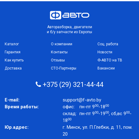
Авторазборка, двигатели
и б/у запчасти из Европы
Каталог
О компании
Соц. работа
Гарантия
Контакты
Новости
Как купить
Отзывы
Ф-АВТО на ТВ
Доставка
СТО-Партнеры
Вакансии
+375 (29) 321-44-44
E-mail:
support@f-avto.by
00
00
Время работы:
офис:
пн-пт 9
-18
00
00
00
склад:
пн-пт 9
-19
, сб,вс 9
-
00
18
Юр.адрес:
г. Минск, ул. П.Глебки, д. 11, пом.
20