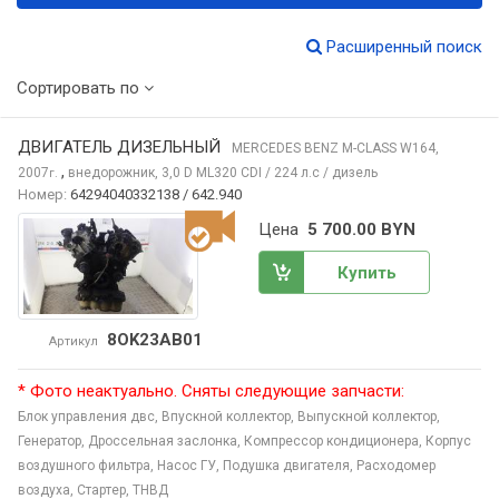
Расширенный поиск
Сортировать по
ДВИГАТЕЛЬ ДИЗЕЛЬНЫЙ
MERCEDES BENZ M-CLASS
W164,
,
2007
внедорожник, 3,0 D ML320 CDI / 224 л.с / дизель
г.
Номер:
64294040332138 / 642.940
Цена
5 700.00 BYN
Купить
8OK23AB01
Артикул
* Фото неактуально. Сняты следующие запчасти:
Блок управления двс,
Впускной коллектор,
Выпускной коллектор,
Генератор,
Дроссельная заслонка,
Компрессор кондиционера,
Корпус
воздушного фильтра,
Насос ГУ,
Подушка двигателя,
Расходомер
воздуха,
Стартер,
ТНВД