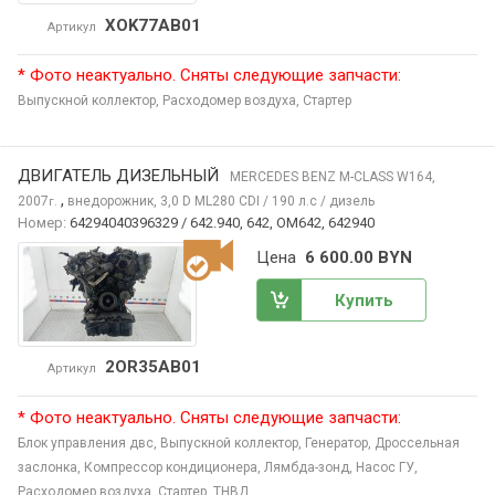
XOK77AB01
Артикул
* Фото неактуально. Сняты следующие запчасти:
Выпускной коллектор,
Расходомер воздуха,
Стартер
ДВИГАТЕЛЬ ДИЗЕЛЬНЫЙ
MERCEDES BENZ M-CLASS
W164,
,
2007
внедорожник, 3,0 D ML280 CDI / 190 л.с / дизель
г.
Номер:
64294040396329 / 642.940, 642, OM642, 642940
Цена
6 600.00 BYN
Купить
2OR35AB01
Артикул
* Фото неактуально. Сняты следующие запчасти:
Блок управления двс,
Выпускной коллектор,
Генератор,
Дроссельная
заслонка,
Компрессор кондиционера,
Лямбда-зонд,
Насос ГУ,
Расходомер воздуха,
Стартер,
ТНВД