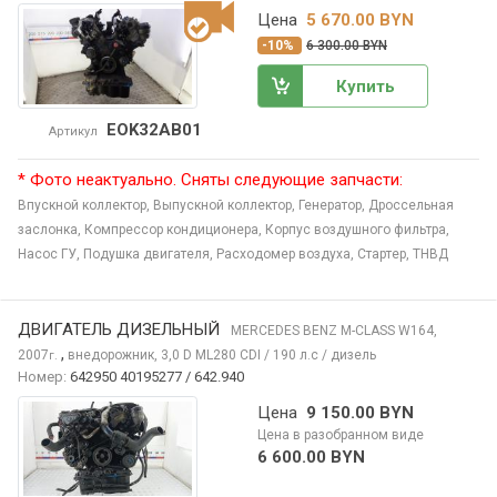
Цена
5 670.00 BYN
-10%
6 300.00 BYN
Купить
EOK32AB01
Артикул
* Фото неактуально. Сняты следующие запчасти:
Впускной коллектор,
Выпускной коллектор,
Генератор,
Дроссельная
заслонка,
Компрессор кондиционера,
Корпус воздушного фильтра,
Насос ГУ,
Подушка двигателя,
Расходомер воздуха,
Стартер,
ТНВД
ДВИГАТЕЛЬ ДИЗЕЛЬНЫЙ
MERCEDES BENZ M-CLASS
W164,
,
2007
внедорожник, 3,0 D ML280 CDI / 190 л.с / дизель
г.
Номер:
642950 40195277 / 642.940
Цена
9 150.00 BYN
Цена в разобранном виде
6 600.00 BYN