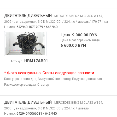
ДВИГАТЕЛЬ ДИЗЕЛЬНЫЙ
MERCEDES BENZ M-CLASS
W164,
,
2009
внедорожник, 3,0 D ML320 CDI / 224 л.с / дизель / 170 971 км
г.
Номер:
642940 10737079 / 642.940
Цена
9 000.00 BYN
Цена в разобранном виде
6 600.00 BYN
HBM17AB01
Артикул
* Фото неактуально. Сняты следующие запчасти:
Блок управления двс,
Выпускной коллектор,
Подушка двигателя,
Расходомер воздуха,
Стартер
ДВИГАТЕЛЬ ДИЗЕЛЬНЫЙ
MERCEDES BENZ M-CLASS
W164,
,
2005
внедорожник, 3,0 D ML320 CDI / 224 л.с / дизель
г.
Номер:
64294040066081 / 642.940