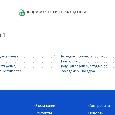
ВИДЕО-ОТЗЫВЫ И РЕКОМЕНДАЦИИ
s 1
дние левые
1
Передние правые суппорта
2
Подкрылки
натяжения
1
Подушки безопасности AirBag
вые суппорта
3
Расходомеры воздуха
О компании
Соц. работа
Контакты
Новости