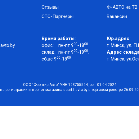
Отзывы
Ф-АВТО на ТВ
СТО-Партнеры
Вакансии
Время работы:
Юр.адрес:
00
00
avto.by
офис:
пн-пт 9
-18
г. Минск, ул. П.
00
00
склад:
пн-пт 9
-19
,
Адрес склада
00
00
сб,вс 9
-18
г. Минск, ул.Ос
ООО "Фронтир Авто" УНН 193755524, рег. 01.04.2024
та регистрации интернет магазина scart.f-avto.by в торговом реестре 26.09.2