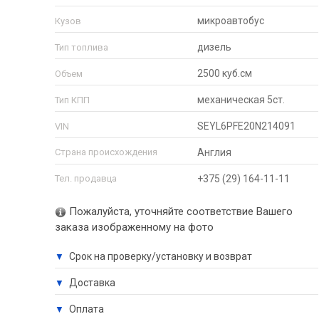
микроавтобус
Кузов
дизель
Тип топлива
2500 куб.см
Объем
механическая 5ст.
Тип КПП
SEYL6PFE20N214091
VIN
Страна происхождения
Англия
Тел. продавца
+375 (29) 164-11-11
Пожалуйста, уточняйте соответствие Вашего
заказа изображенному на фото
Срок на проверку/установку и возврат
▼
Доставка
▼
Оплата
▼