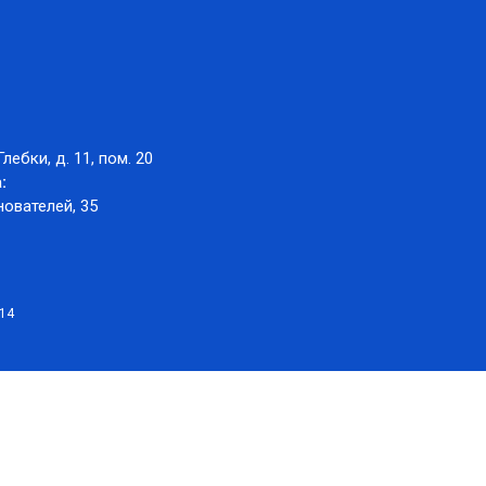
Глебки, д. 11, пом. 20
:
нователей, 35
014