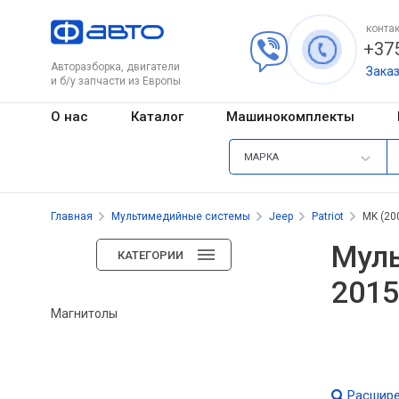
контак
+375
Авторазборка, двигатели
Зака
и б/у запчасти из Европы
О нас
Каталог
Машинокомплекты
МАРКА
Главная
Мультимедийные системы
Jeep
Patriot
MK (200
Муль
КАТЕГОРИИ
2015
Магнитолы
Расшире