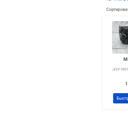
Сортирова
М
JEEP PAT
1
Быст