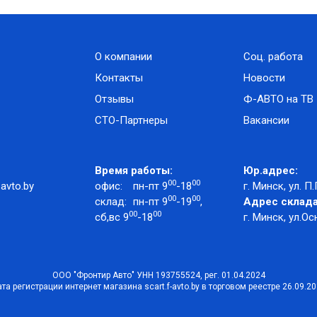
О компании
Соц. работа
Контакты
Новости
Отзывы
Ф-АВТО на ТВ
СТО-Партнеры
Вакансии
Время работы:
Юр.адрес:
00
00
avto.by
офис:
пн-пт 9
-18
г. Минск, ул. П.
00
00
склад:
пн-пт 9
-19
,
Адрес склада
00
00
сб,вс 9
-18
г. Минск, ул.Ос
ООО "Фронтир Авто" УНН 193755524, рег. 01.04.2024
та регистрации интернет магазина scart.f-avto.by в торговом реестре 26.09.2