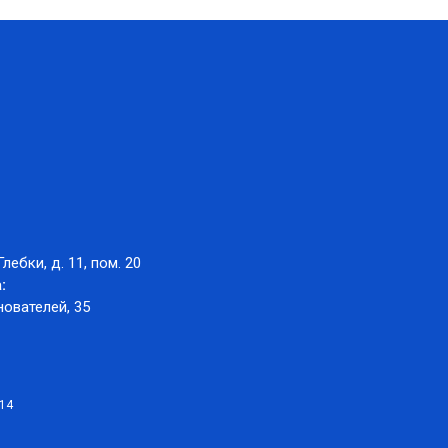
Глебки, д. 11, пом. 20
:
нователей, 35
014