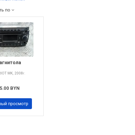
ть по
агнитола
RIOT
MK, 2008
г.
5.00 BYN
рый просмотр