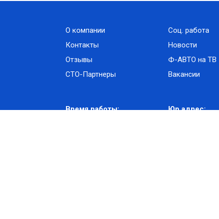
О компании
Соц. работа
Контакты
Новости
Отзывы
Ф-АВТО на ТВ
СТО-Партнеры
Вакансии
Время работы:
Юр.адрес:
00
00
avto.by
офис:
пн-пт 9
-18
г. Минск, ул. П.
00
00
склад:
пн-пт 9
-19
,
Адрес склада
00
00
сб,вс 9
-18
г. Минск, ул.Ос
ООО "Фронтир Авто" УНН 193755524, рег. 01.04.2024
та регистрации интернет магазина scart.f-avto.by в торговом реестре 26.09.2