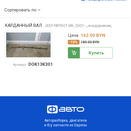
Сортировать по
КАРДАННЫЙ ВАЛ
,
JEEP PATRIOT
MK, 2007
внедорожник,
г.
Цена
162.00 BYN
-10%
180.00 BYN
Купить
DOK13K301
Артикул
Авторазборка, двигатели
и б/у запчасти из Европы