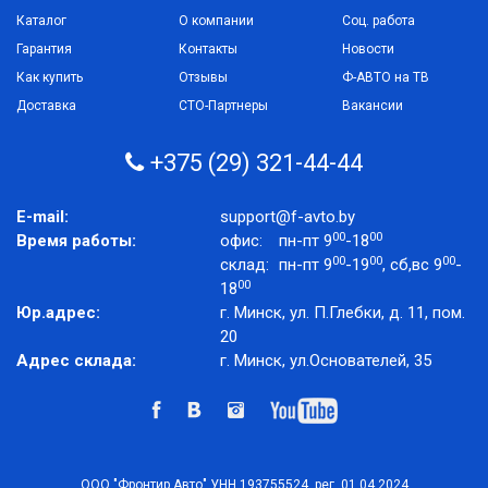
Каталог
О компании
Соц. работа
Гарантия
Контакты
Новости
Как купить
Отзывы
Ф-АВТО на ТВ
Доставка
СТО-Партнеры
Вакансии
+375 (29) 321-44-44
E-mail:
support@f-avto.by
00
00
Время работы:
офис:
пн-пт 9
-18
00
00
00
склад:
пн-пт 9
-19
, сб,вс 9
-
00
18
Юр.адрес:
г. Минск, ул. П.Глебки, д. 11, пом.
20
Адрес склада:
г. Минск, ул.Основателей, 35
ООО "Фронтир Авто" УНН 193755524, рег. 01.04.2024