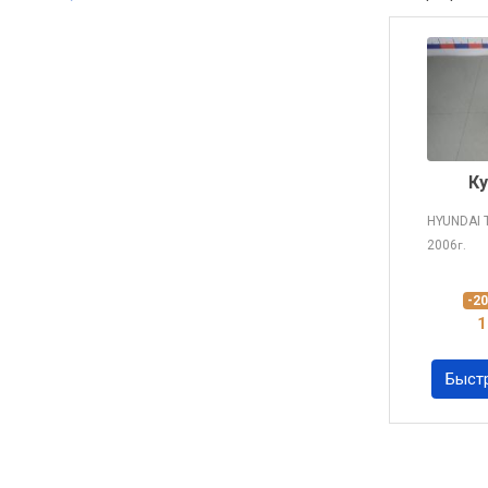
К
HYUNDAI
2006
г.
-2
1
Быст