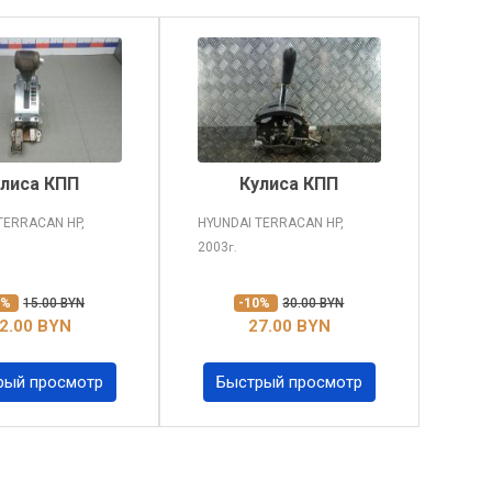
улиса КПП
Кулиса КПП
 TERRACAN
HP,
HYUNDAI TERRACAN
HP,
2003
г.
0%
15.00 BYN
-10%
30.00 BYN
2.00 BYN
27.00 BYN
рый просмотр
Быстрый просмотр