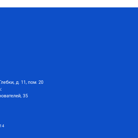
Глебки, д. 11, пом. 20
:
нователей, 35
014