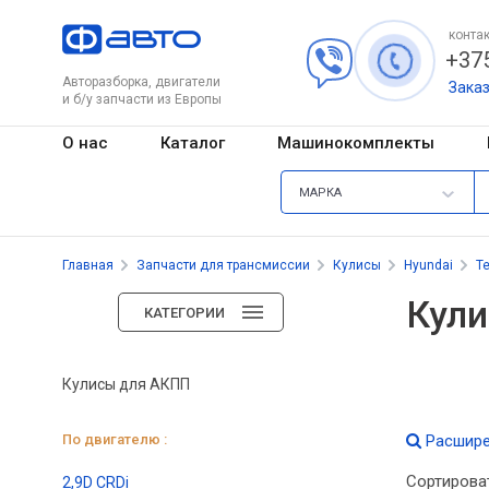
контак
+375
Авторазборка, двигатели
Зака
и б/у запчасти из Европы
О нас
Каталог
Машинокомплекты
МАРКА
Главная
Запчасти для трансмиссии
Кулисы
Hyundai
T
Кули
КАТЕГОРИИ
Кулисы для АКПП
По двигателю :
Расшире
Сортирова
2,9D CRDi