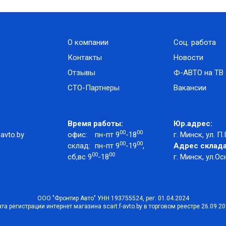
О компании
Соц. работа
Контакты
Новости
Отзывы
Ф-АВТО на ТВ
СТО-Партнеры
Вакансии
Время работы:
Юр.адрес:
00
00
avto.by
офис:
пн-пт 9
-18
г. Минск, ул. П.
00
00
склад:
пн-пт 9
-19
,
Адрес склада
00
00
сб,вс 9
-18
г. Минск, ул.Ос
ООО "Фронтир Авто" УНН 193755524, рег. 01.04.2024
та регистрации интернет магазина scart.f-avto.by в торговом реестре 26.09.2