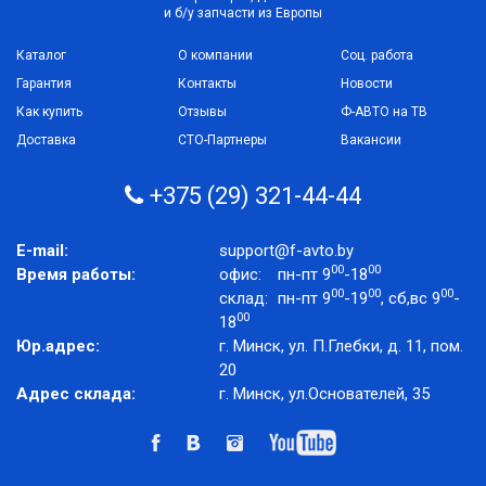
и б/у запчасти из Европы
Каталог
О компании
Соц. работа
Гарантия
Контакты
Новости
Как купить
Отзывы
Ф-АВТО на ТВ
Доставка
СТО-Партнеры
Вакансии
+375 (29) 321-44-44
E-mail:
support@f-avto.by
00
00
Время работы:
офис:
пн-пт 9
-18
00
00
00
склад:
пн-пт 9
-19
, сб,вс 9
-
00
18
Юр.адрес:
г. Минск, ул. П.Глебки, д. 11, пом.
20
Адрес склада:
г. Минск, ул.Основателей, 35