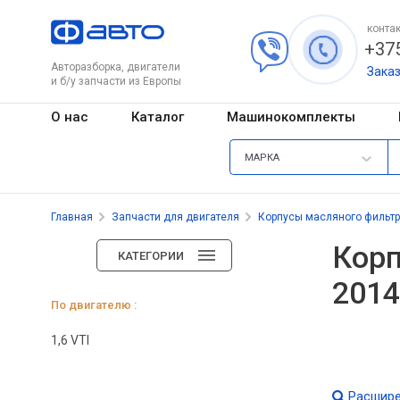
контак
+375
Авторазборка, двигатели
Зака
и б/у запчасти из Европы
О нас
Каталог
Машинокомплекты
МАРКА
Главная
Запчасти для двигателя
Корпусы масляного фильт
Корп
КАТЕГОРИИ
2014
По двигателю :
1,6 VTI
Расшире