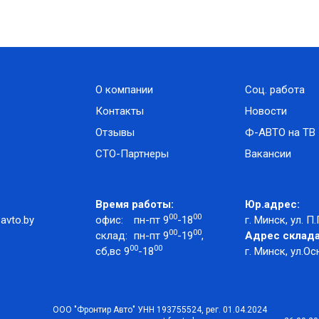
О компании
Соц. работа
Контакты
Новости
Отзывы
Ф-АВТО на ТВ
СТО-Партнеры
Вакансии
Время работы:
Юр.адрес:
00
00
avto.by
офис:
пн-пт 9
-18
г. Минск, ул. П.
00
00
склад:
пн-пт 9
-19
,
Адрес склада
00
00
сб,вс 9
-18
г. Минск, ул.Ос
ООО "Фронтир Авто" УНН 193755524, рег. 01.04.2024