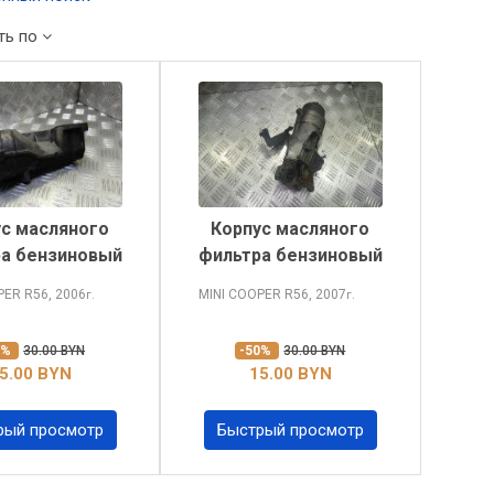
ть по
ус масляного
Корпус масляного
а бензиновый
фильтра бензиновый
OPER
R56, 2006
MINI COOPER
R56, 2007
г.
г.
0%
30.00 BYN
-50%
30.00 BYN
5.00 BYN
15.00 BYN
рый просмотр
Быстрый просмотр