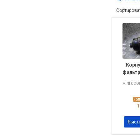
Сортирова
Корп
фильтр
MINI CO
-5
1
Быст