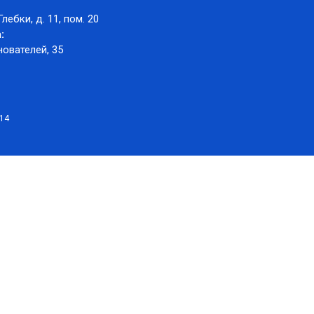
Глебки, д. 11, пом. 20
:
нователей, 35
014