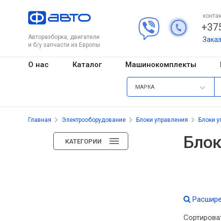
контак
+375
Авторазборка, двигатели
Зака
и б/у запчасти из Европы
О нас
Каталог
Машинокомплекты
МАРКА
Главная
Электрооборудование
Блоки управления
Блоки у
Блок
КАТЕГОРИИ
Расшире
Сортирова