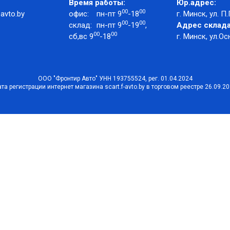
Время работы:
Юр.адрес:
00
00
avto.by
офис:
пн-пт 9
-18
г. Минск, ул. П.
00
00
склад:
пн-пт 9
-19
,
Адрес склада
00
00
сб,вс 9
-18
г. Минск, ул.Ос
ООО "Фронтир Авто" УНН 193755524, рег. 01.04.2024
та регистрации интернет магазина scart.f-avto.by в торговом реестре 26.09.2