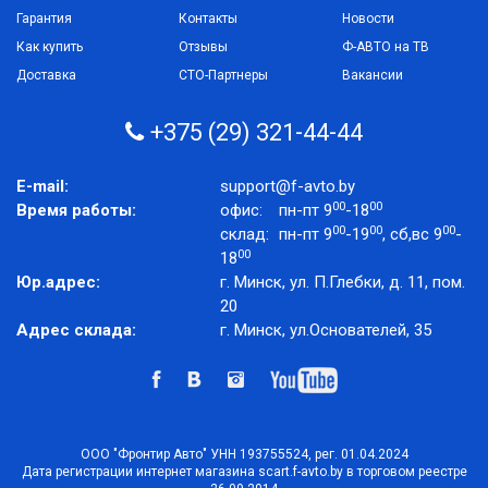
Гарантия
Контакты
Новости
Как купить
Отзывы
Ф-АВТО на ТВ
Доставка
СТО-Партнеры
Вакансии
+375 (29) 321-44-44
E-mail:
support@f-avto.by
00
00
Время работы:
офис:
пн-пт 9
-18
00
00
00
склад:
пн-пт 9
-19
, сб,вс 9
-
00
18
Юр.адрес:
г. Минск, ул. П.Глебки, д. 11, пом.
20
Адрес склада:
г. Минск, ул.Основателей, 35
ООО "Фронтир Авто" УНН 193755524, рег. 01.04.2024
Дата регистрации интернет магазина scart.f-avto.by в торговом реестре