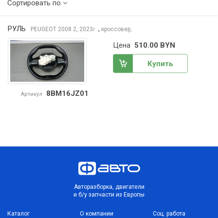
Сортировать по
РУЛЬ
,
PEUGEOT 2008
2, 2023
кроссовер,
г.
Цена
510.00 BYN
Купить
8BM16JZ01
Артикул
Авторазборка, двигатели
и б/у запчасти из Европы
Каталог
О компании
Соц. работа