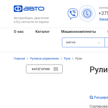
контак
+375
Авторазборка, двигатели
Зака
и б/у запчасти из Европы
О нас
Каталог
Машинокомплекты
МАРКА
Главная
Рулевое управление
Рули
Рули
Рули
КАТЕГОРИИ
Расшире
Сортирова