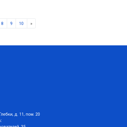
Next
8
9
10
»
Глебки, д. 11, пом. 20
:
нователей, 35