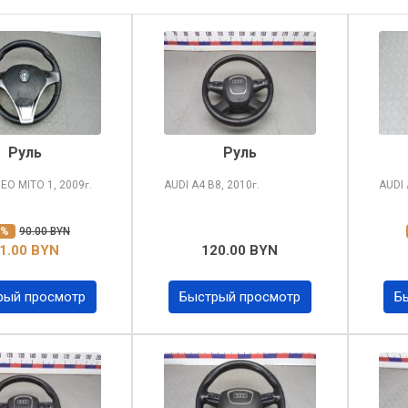
Руль
Руль
MEO MITO
1, 2009
AUDI A4
B8, 2010
AUDI
г.
г.
0%
90.00 BYN
1.00 BYN
120.00 BYN
рый просмотр
Быстрый просмотр
Б