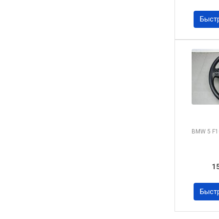
Быст
BMW 5
F1
1
Быст