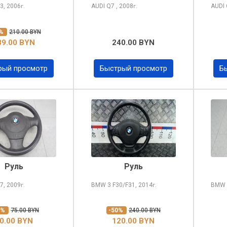
3, 2006
AUDI Q7
, 2008
AUDI
г.
г.
0%
210.00 BYN
89.00 BYN
240.00 BYN
рый просмотр
Быстрый просмотр
Б
Руль
Руль
7, 2009
BMW 3
F30/F31, 2014
BMW
г.
г.
0%
75.00 BYN
-50%
240.00 BYN
0.00 BYN
120.00 BYN