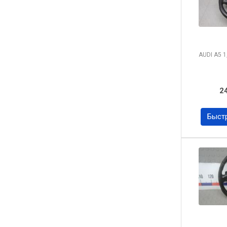
AUDI A5
1
2
Быст