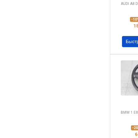
AUDI A8
D
-1
1
Быст
BMW 1
E8
-2
6