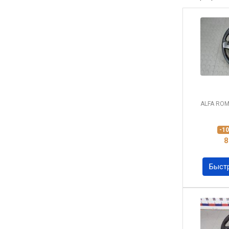
ALFA RO
-1
8
Быст