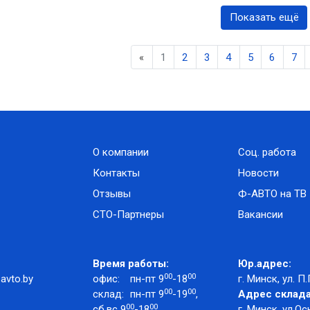
Показать ещё
Previous
«
1
2
3
4
5
6
7
О компании
Соц. работа
Контакты
Новости
Отзывы
Ф-АВТО на ТВ
СТО-Партнеры
Вакансии
Время работы:
Юр.адрес:
00
00
avto.by
офис:
пн-пт 9
-18
г. Минск, ул. П.
00
00
склад:
пн-пт 9
-19
,
Адрес склада
00
00
сб,вс 9
-18
г. Минск, ул.Ос