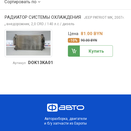
Сортировать по
РАДИАТОР СИСТЕМЫ ОХЛАЖДЕНИЯ
JEEP PATRIOT
MK, 2007
г.
,
внедорожник, 2,0 CRD / 140 л.с / дизель
Цена
81.00 BYN
-10%
90.00 BYN
Купить
DOK13KA01
Артикул
Авторазборка, двигатели
и б/у запчасти из Европы