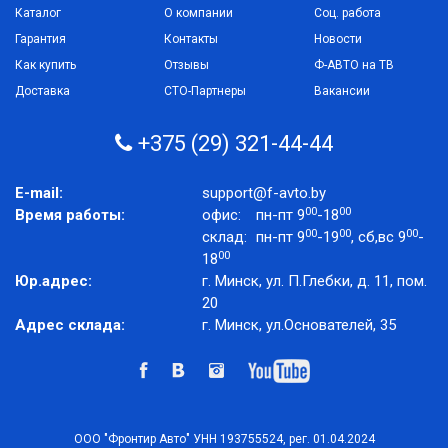
Каталог
О компании
Соц. работа
Гарантия
Контакты
Новости
Как купить
Отзывы
Ф-АВТО на ТВ
Доставка
СТО-Партнеры
Вакансии
+375 (29) 321-44-44
E-mail:
support@f-avto.by
00
00
Время работы:
офис:
пн-пт 9
-18
00
00
00
склад:
пн-пт 9
-19
, сб,вс 9
-
00
18
Юр.адрес:
г. Минск, ул. П.Глебки, д. 11, пом.
20
Адрес склада:
г. Минск, ул.Основателей, 35
ООО "Фронтир Авто" УНН 193755524, рег. 01.04.2024