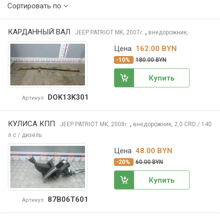
Сортировать по
КАРДАННЫЙ ВАЛ
,
JEEP PATRIOT
MK, 2007
внедорожник,
г.
Цена
162.00 BYN
-10%
180.00 BYN
Купить
DOK13K301
Артикул
КУЛИСА КПП
,
JEEP PATRIOT
MK, 2008
внедорожник, 2,0 CRD / 140
г.
л.с / дизель
Цена
48.00 BYN
-20%
60.00 BYN
Купить
87B06T601
Артикул