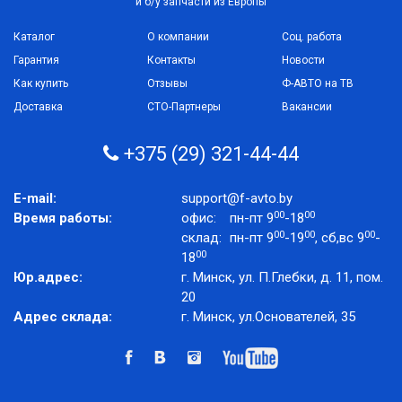
и б/у запчасти из Европы
Каталог
О компании
Соц. работа
Гарантия
Контакты
Новости
Как купить
Отзывы
Ф-АВТО на ТВ
Доставка
СТО-Партнеры
Вакансии
+375 (29) 321-44-44
E-mail:
support@f-avto.by
00
00
Время работы:
офис:
пн-пт 9
-18
00
00
00
склад:
пн-пт 9
-19
, сб,вс 9
-
00
18
Юр.адрес:
г. Минск, ул. П.Глебки, д. 11, пом.
20
Адрес склада:
г. Минск, ул.Основателей, 35