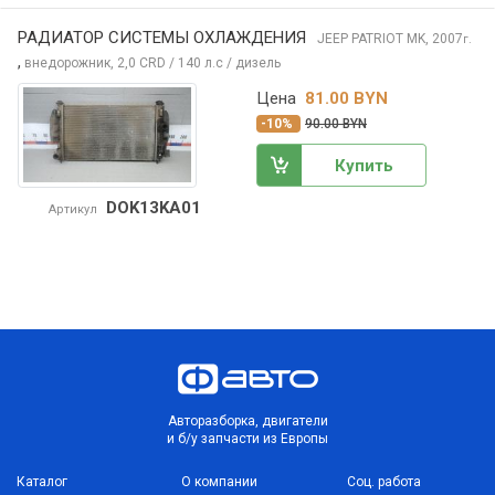
РАДИАТОР СИСТЕМЫ ОХЛАЖДЕНИЯ
JEEP PATRIOT
MK, 2007
г.
,
внедорожник, 2,0 CRD / 140 л.с / дизель
Цена
81.00 BYN
-10%
90.00 BYN
Купить
DOK13KA01
Артикул
Авторазборка, двигатели
и б/у запчасти из Европы
Каталог
О компании
Соц. работа