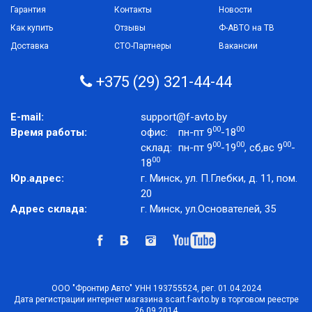
Гарантия
Контакты
Новости
Как купить
Отзывы
Ф-АВТО на ТВ
Доставка
СТО-Партнеры
Вакансии
+375 (29) 321-44-44
E-mail:
support@f-avto.by
00
00
Время работы:
офис:
пн-пт 9
-18
00
00
00
склад:
пн-пт 9
-19
, сб,вс 9
-
00
18
Юр.адрес:
г. Минск, ул. П.Глебки, д. 11, пом.
20
Адрес склада:
г. Минск, ул.Основателей, 35
ООО "Фронтир Авто" УНН 193755524, рег. 01.04.2024
Дата регистрации интернет магазина scart.f-avto.by в торговом реестре
26.09.2014