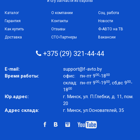
и б/у запчасти из Европы
Каталог
О компании
Соц. работа
Гарантия
Контакты
Новости
Как купить
Отзывы
Ф-АВТО на ТВ
Доставка
СТО-Партнеры
Вакансии
+375 (29) 321-44-44
E-mail:
support@f-avto.by
00
00
Время работы:
офис:
пн-пт 9
-18
00
00
00
склад:
пн-пт 9
-19
, сб,вс 9
-
00
18
Юр.адрес:
г. Минск, ул. П.Глебки, д. 11, пом.
20
Адрес склада:
г. Минск, ул.Основателей, 35