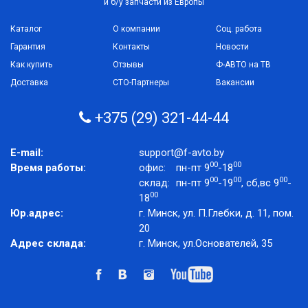
и б/у запчасти из Европы
Каталог
О компании
Соц. работа
Гарантия
Контакты
Новости
Как купить
Отзывы
Ф-АВТО на ТВ
Доставка
СТО-Партнеры
Вакансии
+375 (29) 321-44-44
E-mail:
support@f-avto.by
00
00
Время работы:
офис:
пн-пт 9
-18
00
00
00
склад:
пн-пт 9
-19
, сб,вс 9
-
00
18
Юр.адрес:
г. Минск, ул. П.Глебки, д. 11, пом.
20
Адрес склада:
г. Минск, ул.Основателей, 35