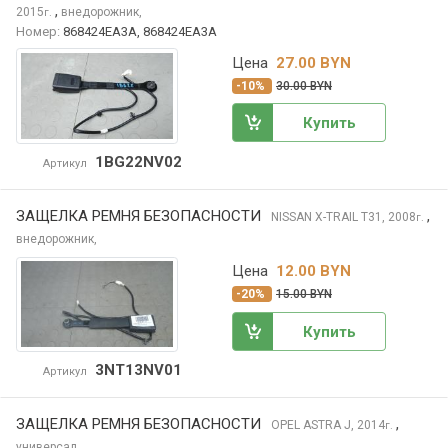
,
2015
внедорожник,
г.
Номер:
868424EA3A, 868424EA3A
Цена
27.00 BYN
-10%
30.00 BYN
Купить
1BG22NV02
Артикул
ЗАЩЕЛКА РЕМНЯ БЕЗОПАСНОСТИ
,
NISSAN X-TRAIL
T31, 2008
г.
внедорожник,
Цена
12.00 BYN
-20%
15.00 BYN
Купить
3NT13NV01
Артикул
ЗАЩЕЛКА РЕМНЯ БЕЗОПАСНОСТИ
,
OPEL ASTRA
J, 2014
г.
универсал,