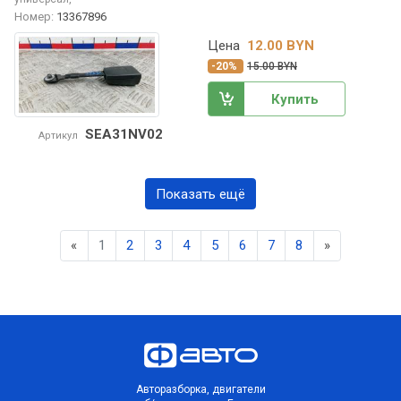
Номер:
13367896
Цена
12.00 BYN
-20%
15.00 BYN
Купить
SEA31NV02
Артикул
Показать ещё
Previous
Next
«
1
2
3
4
5
6
7
8
»
Авторазборка, двигатели