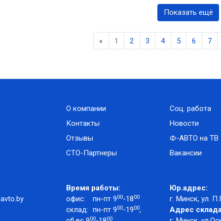
Показать ещё
Previous
«
1
2
3
4
5
6
7
О компании
Соц. работа
Контакты
Новости
Отзывы
Ф-АВТО на ТВ
СТО-Партнеры
Вакансии
Время работы:
Юр.адрес:
00
00
avto.by
офис:
пн-пт 9
-18
г. Минск, ул. П.
00
00
склад:
пн-пт 9
-19
,
Адрес склада
00
00
сб,вс 9
-18
г. Минск, ул.Ос