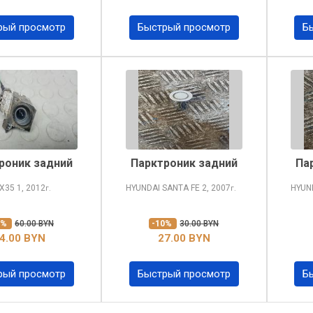
рый просмотр
Быстрый просмотр
Б
роник задний
Парктроник задний
Па
IX35
1, 2012
HYUNDAI SANTA FE
2, 2007
HYUN
г.
г.
0%
60.00 BYN
-10%
30.00 BYN
4.00 BYN
27.00 BYN
рый просмотр
Быстрый просмотр
Б