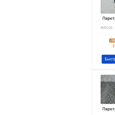
Паркт
AUDI Q3
,
-1
2
Быст
Паркт