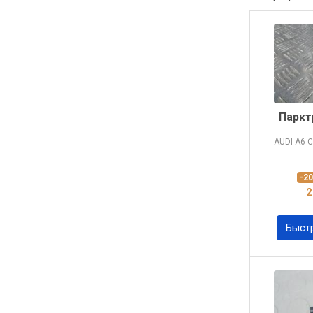
Паркт
AUDI A6
C
-2
2
Быст