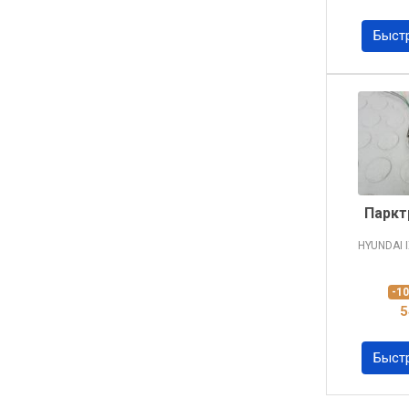
Быст
Паркт
HYUNDAI 
-1
5
Быст