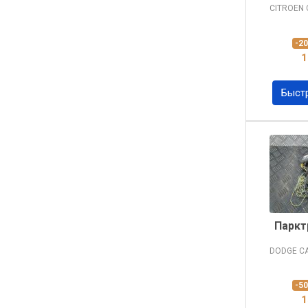
CITROEN
-2
1
Быст
Паркт
DODGE C
-5
1