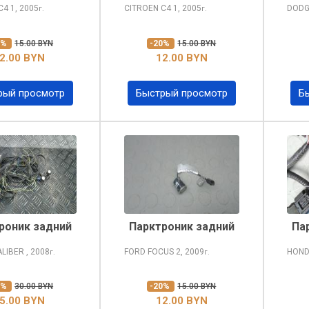
 C4
1, 2005
CITROEN C4
1, 2005
DODG
г.
г.
0%
15.00 BYN
-20%
15.00 BYN
2.00 BYN
12.00 BYN
рый просмотр
Быстрый просмотр
Б
роник задний
Парктроник задний
Па
ALIBER
, 2008
FORD FOCUS
2, 2009
HOND
г.
г.
0%
30.00 BYN
-20%
15.00 BYN
5.00 BYN
12.00 BYN