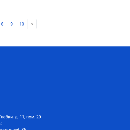
Next
8
9
10
»
Глебки, д. 11, пом. 20
:
нователей, 35