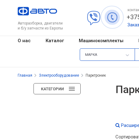
контак
+375
Авторазборка, двигатели
Зака
и б/у запчасти из Европы
О нас
Каталог
Машинокомплекты
МАРКА
Главная
Электрооборудование
Парктроник
Пар
КАТЕГОРИИ
Расшире
Сортирова