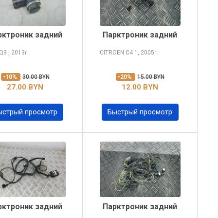
рктроник задний
Парктроник задний
 Q3
, 2013
CITROEN C4
1, 2005
г.
г.
-10%
30.00 BYN
-20%
15.00 BYN
27.00 BYN
12.00 BYN
ыстрый просмотр
Быстрый просмотр
рктроник задний
Парктроник задний