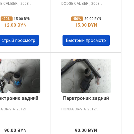
E CALIBER
, 2008
DODGE CALIBER
, 2008
г.
г.
-20%
15.00 BYN
-50%
30.00 BYN
12.00 BYN
15.00 BYN
ыстрый просмотр
Быстрый просмотр
рктроник задний
Парктроник задний
A CR-V
4, 2012
HONDA CR-V
4, 2012
г.
г.
90.00 BYN
90.00 BYN