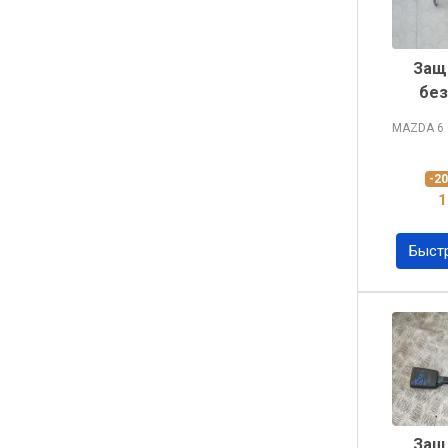
Защ
без
MAZDA 6
-2
1
Быст
Защ