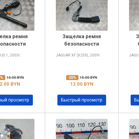
елка ремня
Защелка ремня
З
опасности
безопасности
CUS
1, 2003
JAGUAR XF
(X250), 2009
JAGU
г.
г.
0%
15.00 BYN
-20%
15.00 BYN
2.00 BYN
12.00 BYN
рый просмотр
Быстрый просмотр
Б