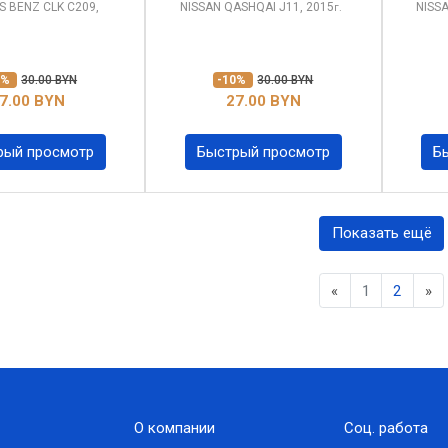
S BENZ CLK
C209,
NISSAN QASHQAI
J11, 2015
NISS
г.
0%
30.00 BYN
-10%
30.00 BYN
7.00 BYN
27.00 BYN
рый просмотр
Быстрый просмотр
Б
Показать ещё
Previous
Ne
«
1
2
»
О компании
Соц. работа