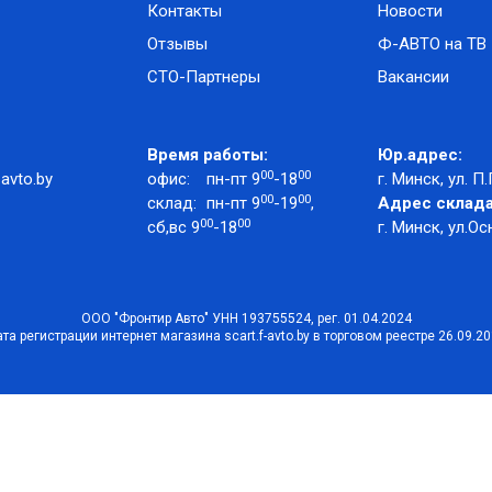
Контакты
Новости
Отзывы
Ф-АВТО на ТВ
СТО-Партнеры
Вакансии
Время работы:
Юр.адрес:
00
00
avto.by
офис:
пн-пт 9
-18
г. Минск, ул. П.
00
00
склад:
пн-пт 9
-19
,
Адрес склада
00
00
сб,вс 9
-18
г. Минск, ул.Ос
ООО "Фронтир Авто" УНН 193755524, рег. 01.04.2024
та регистрации интернет магазина scart.f-avto.by в торговом реестре 26.09.2