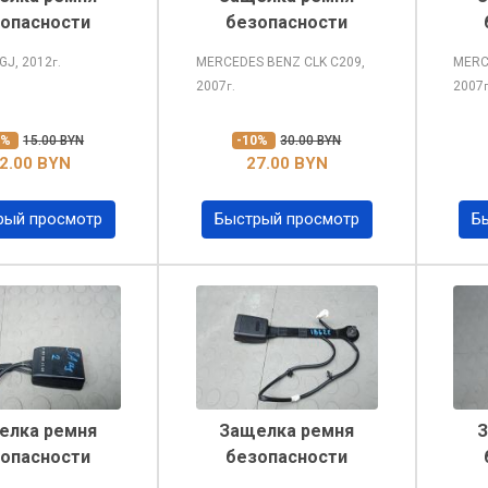
опасности
безопасности
GJ, 2012
MERCEDES BENZ CLK
C209,
MERC
г.
2007
2007
г.
0%
15.00 BYN
-10%
30.00 BYN
2.00 BYN
27.00 BYN
рый просмотр
Быстрый просмотр
Б
елка ремня
Защелка ремня
З
опасности
безопасности