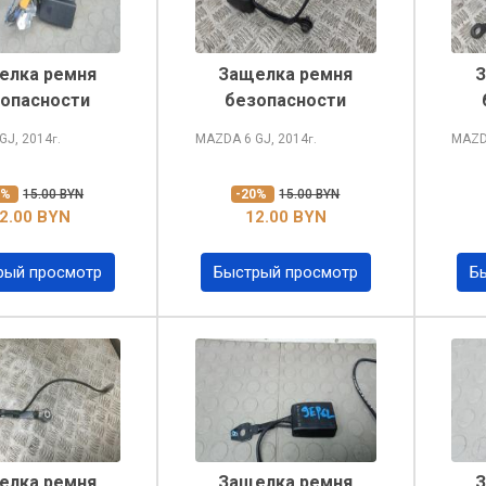
елка ремня
Защелка ремня
З
опасности
безопасности
GJ, 2014
MAZDA 6
GJ, 2014
MAZD
г.
г.
0%
15.00 BYN
-20%
15.00 BYN
2.00 BYN
12.00 BYN
рый просмотр
Быстрый просмотр
Б
елка ремня
Защелка ремня
З