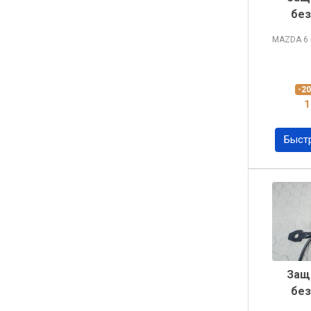
без
MAZDA 6
-2
1
Быст
Защ
без