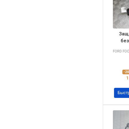
Защ
без
FORD FO
-2
1
Быст