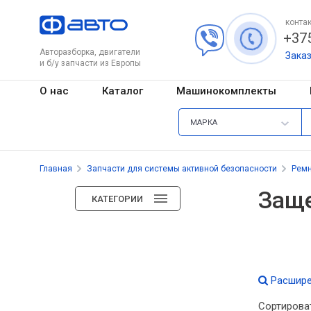
контак
+375
Авторазборка, двигатели
Зака
и б/у запчасти из Европы
О нас
Каталог
Машинокомплекты
МАРКА
Главная
Запчасти для системы активной безопасности
Ремн
Заще
КАТЕГОРИИ
Расшире
Сортирова