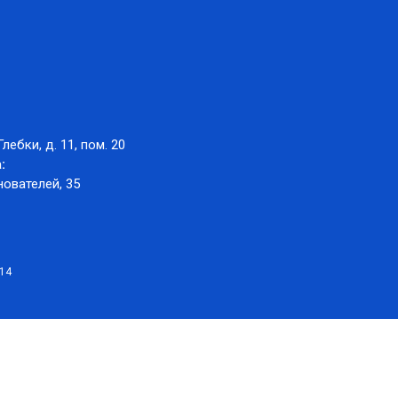
Глебки, д. 11, пом. 20
:
нователей, 35
014