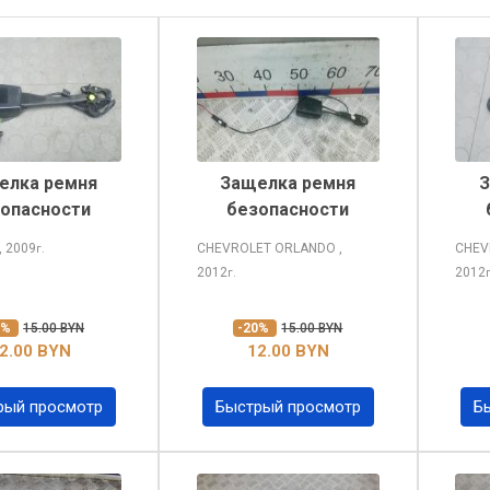
елка ремня
Защелка ремня
З
опасности
безопасности
, 2009
CHEVROLET ORLANDO
,
CHEV
г.
2012
2012
г.
0%
15.00 BYN
-20%
15.00 BYN
2.00 BYN
12.00 BYN
рый просмотр
Быстрый просмотр
Б