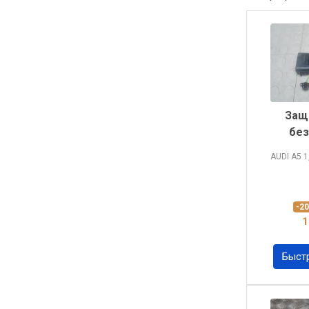
Защ
без
AUDI A5
1
-2
1
Быст