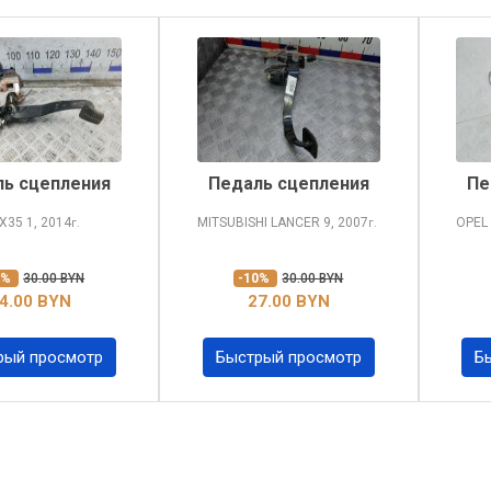
ь сцепления
Педаль сцепления
Пе
IX35
1, 2014
MITSUBISHI LANCER
9, 2007
OPEL
г.
г.
0%
30.00 BYN
-10%
30.00 BYN
4.00 BYN
27.00 BYN
рый просмотр
Быстрый просмотр
Б