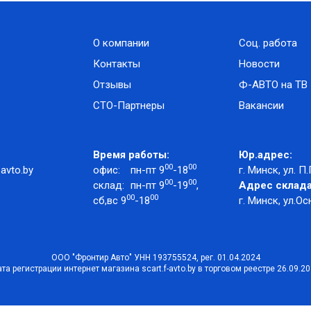
О компании
Соц. работа
Контакты
Новости
Отзывы
Ф-АВТО на ТВ
СТО-Партнеры
Вакансии
Время работы:
Юр.адрес:
00
00
avto.by
офис:
пн-пт 9
-18
г. Минск, ул. П.
00
00
склад:
пн-пт 9
-19
,
Адрес склада
00
00
сб,вс 9
-18
г. Минск, ул.Ос
ООО "Фронтир Авто" УНН 193755524, рег. 01.04.2024
та регистрации интернет магазина scart.f-avto.by в торговом реестре 26.09.2