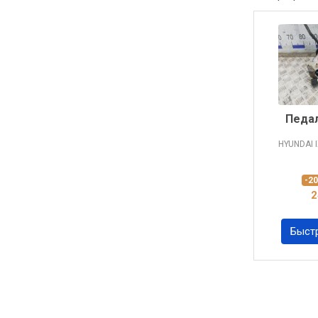
Педал
HYUNDAI 
-2
2
Быст