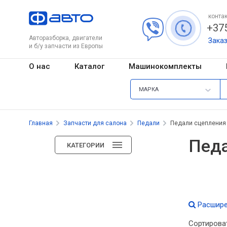
контак
+375
Авторазборка, двигатели
Зака
и б/у запчасти из Европы
О нас
Каталог
Машинокомплекты
МАРКА
Главная
Запчасти для салона
Педали
Педали сцепления
Педа
КАТЕГОРИИ
Расшире
Сортирова