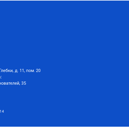
Глебки, д. 11, пом. 20
:
нователей, 35
014